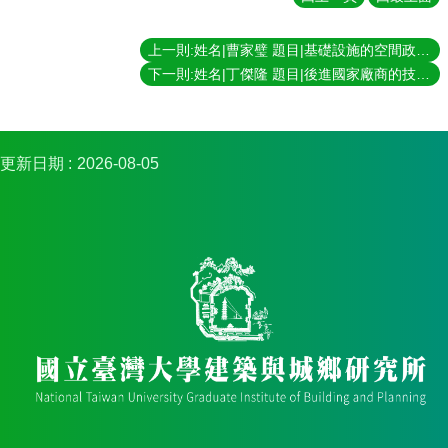
簡
介
上一則:姓名|曹家璧 題目|基礎設施的空間政治：中國無錫的地鐵治理 指導教授|王志弘
系
下一則:姓名|丁傑隆 題目|後進國家廠商的技術學習：以馬來西亞汽車零組件業為例 指導教授|陳良治
所
成
員
招
更新日期
2026-08-05
生
資
訊
課
程
資
訊
與
成
果
學
術