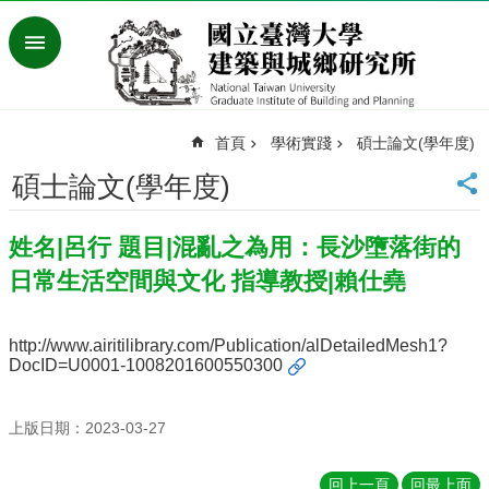
跳到主要內容區塊
進
階
搜
尋
首頁
學術實踐
碩士論文(學年度)
臺
灣
碩士論文(學年度)
大
學
姓名|呂行 題目|混亂之為用：長沙墮落街的
首
頁
日常生活空間與文化 指導教授|賴仕堯
English
最
http://www.airitilibrary.com/Publication/alDetailedMesh1?
新
DocID=U0001-1008201600550300
消
息
上版日期：2023-03-27
系
所
回上一頁
回最上面