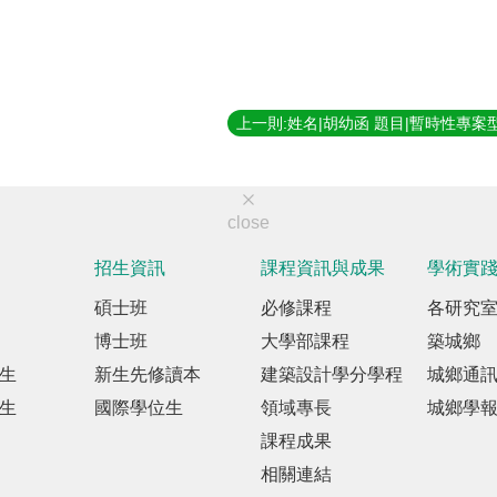
close
招生資訊
課程資訊與成果
學術實
碩士班
必修課程
各研究
博士班
大學部課程
築城鄉
生
新生先修讀本
建築設計學分學程
城鄉通
生
國際學位生
領域專長
城鄉學
課程成果
相關連結