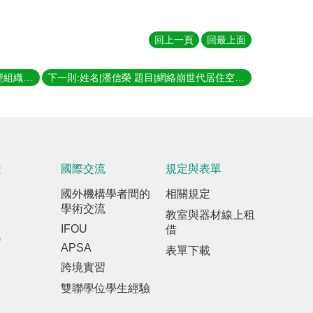
回上一頁
回最上面
上一則:姓名|胡幼函 題目|暫時性專案型組織的治理機制—以臺灣黑客松活動為例 指導教授|陳良治
下一則:姓名|潘信榮 題目|網絡崩世代居住空間的重構－ 以玖樓共生公寓為例 指導教授|張聖琳
踐
國際交流
規定與表單
室
國外機構學者間的
相關規定
學術交流
教室與器材線上租
IFOU
借
訊
APSA
表單下載
報
跨境實習
雙聯學位學生經驗