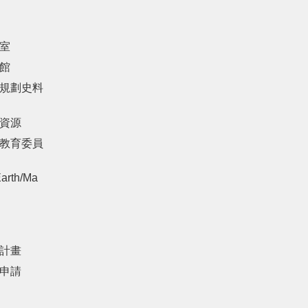
室
館
規劃史料
資源
教育委員
arth/Ma
計畫
申請