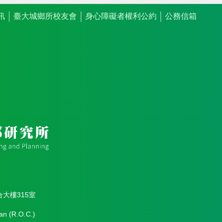
訊
臺大城鄉所校友會
身心障礙者權利公約
公務信箱
合大樓315室
an (R.O.C.)