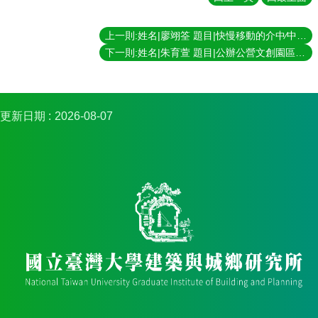
簡
介
上一則:姓名|廖翊筌 題目|快慢移動的介中∕中介：台北市「橋下市場」的空間生產 指導教授|黃舒楣
系
下一則:姓名|朱育萱 題目|公辦公營文創園區的創意產生及實踐：以臺中1916文創工坊為例 指導教授|陳良治
所
成
員
招
更新日期
2026-08-07
生
資
訊
課
程
資
訊
與
成
果
學
術