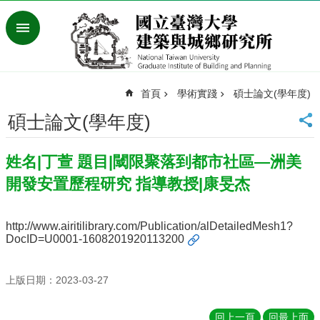
跳到主要內容區塊
進
階
搜
尋
首頁
學術實踐
碩士論文(學年度)
臺
灣
碩士論文(學年度)
大
學
姓名|丁萱 題目|閾限聚落到都市社區—洲美
首
頁
開發安置歷程研究 指導教授|康旻杰
English
最
http://www.airitilibrary.com/Publication/alDetailedMesh1?
新
DocID=U0001-1608201920113200
消
息
上版日期：2023-03-27
系
所
回上一頁
回最上面