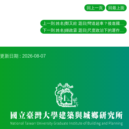
簡
介
回上一頁
回最上面
系
上一則:姓名|鄭又銓 題目|彎道超車？後進國家的工業4.0轉型－以臺灣工具機產業的智慧機上盒應用為例 指導教授|陳良治
所
成
下一則:姓名|鍾政霖 題目|尺度政治下的運作地景：屏東林邊的太陽光電 指導教授|陳亮全、黃舒楣
員
招
生
更新日期
2026-08-07
資
訊
課
程
資
訊
與
成
果
學
術