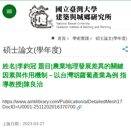
跳到主要內容區塊
進
階
搜
尋
首頁
學術實踐
碩士論文(學年度)
臺
灣
碩士論文(學年度)
大
學
姓名|李鈞冠 題目|農業地理發展差異的關鍵
首
頁
因素與作用機制－以台灣胡蘿蔔產業為例 指
English
導教授|陳良治
最
新
https://www.airitilibrary.com/Publication/alDetailedMesh1?
消
DocID=U0001-2511202016370700
息
系
上版日期：2023-03-27
所