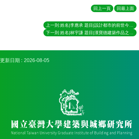
簡
介
回上一頁
回最上面
系
上一則:姓名|李應承 題目|設計都市的前世今生： 由台北市西區門戶計畫檢視都市設計的多重過程 指導教授|黃舒楣
所
成
下一則:姓名|林宇謙 題目|漢寶德建築作品之研究 指導教授|黃蘭翔
員
招
生
更新日期
2026-08-05
資
訊
課
程
資
訊
與
成
果
學
術