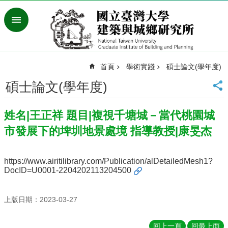
跳到主要內容區塊
進
階
搜
尋
首頁
學術實踐
碩士論文(學年度)
臺
灣
碩士論文(學年度)
大
學
姓名|王正祥 題目|複視千塘城－當代桃園城
首
頁
市發展下的埤圳地景處境 指導教授|康旻杰
English
最
https://www.airitilibrary.com/Publication/alDetailedMesh1?
新
DocID=U0001-2204202113204500
消
息
上版日期：2023-03-27
系
所
回上一頁
回最上面