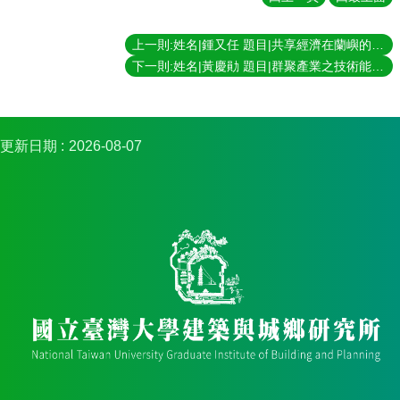
簡
介
上一則:姓名|鍾又任 題目|共享經濟在蘭嶼的「視差」：區塊鏈科技達悟幣與部落智慧魚幣的共享文化 指導教授|張聖琳
系
下一則:姓名|黃慶勛 題目|群聚產業之技術能力的形成及演化—以苗栗粉末冶金產業為例 指導教授|陳良治
所
成
員
招
更新日期
2026-08-07
生
資
訊
課
程
資
訊
與
成
果
學
術