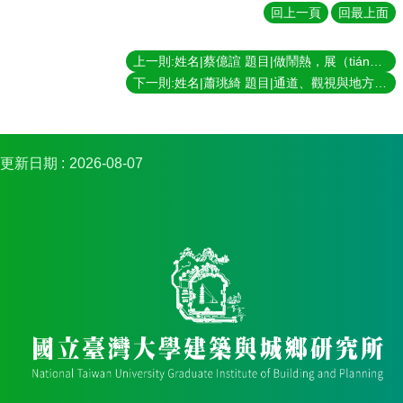
簡
回上一頁
回最上面
介
系
上一則:姓名|蔡億諠 題目|做鬧熱，展（tián）文化：大溪社頭的襲產化與博物館化 指導教授|黃舒楣
所
下一則:姓名|蕭珧綺 題目|通道、觀視與地方：台北市天橋的生產與建構 指導教授|王志弘
成
員
招
更新日期
2026-08-07
生
資
訊
課
程
資
訊
與
成
果
學
術