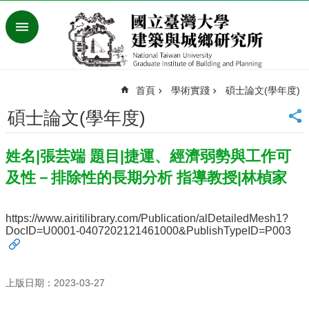
跳到主要內容區塊
進
階
搜
尋
首頁
學術實踐
碩士論文(學年度)
臺
灣
碩士論文(學年度)
大
學
姓名|張芸端 題目|捷運、經濟弱勢與工作可
首
頁
及性－排除性的長期分析 指導教授|林楨家
English
最
https://www.airitilibrary.com/Publication/alDetailedMesh1?
新
DocID=U0001-0407202121461000&PublishTypeID=P003
消
息
系
上版日期：2023-03-27
所