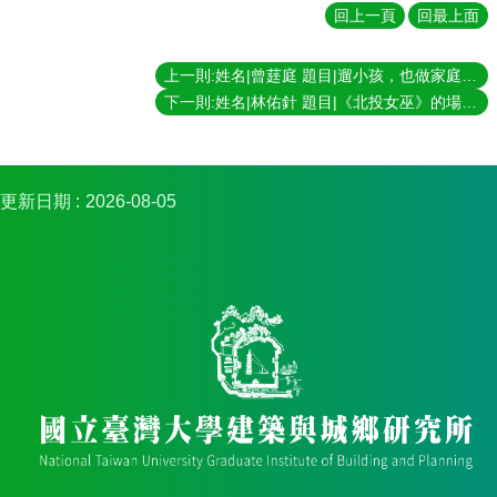
簡
回上一頁
回最上面
介
系
上一則:姓名|曾莛庭 題目|遛小孩，也做家庭：親子餐廳的家庭展演與空間商品化 指導教授|黃舒楣
所
下一則:姓名|林佑針 題目|《北投女巫》的場景形構與地方意象 指導教授|畢恆達
成
員
招
更新日期
2026-08-05
生
資
訊
課
程
資
訊
與
成
果
學
術