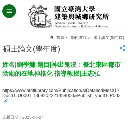
跳到主要內容區塊
進
階
搜
尋
首頁
學術實踐
碩士論文(學年度)
臺
灣
碩士論文(學年度)
大
學
姓名|劉學墉 題目|神出鬼沒：臺北東區都市
首
頁
陰廟的在地神格化 指導教授|王志弘
English
最
https://www.airitilibrary.com/Publication/alDetailedMesh1?
新
DocID=U0001-1808202221454000&PublishTypeID=P003
消
息
系
上版日期：2023-03-27
所