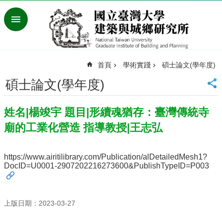
跳到主要內容區塊
進
階
搜
尋
首頁
學術實踐
碩士論文(學年度)
臺
灣
碩士論文(學年度)
大
學
姓名|楊竣宇 題目|形續魂猶存：臺灣傳統寺
首
頁
廟的工業化營造 指導教授|王志弘
English
最
https://www.airitilibrary.com/Publication/alDetailedMesh1?
新
DocID=U0001-2907202216273600&PublishTypeID=P003
消
息
系
上版日期：2023-03-27
所