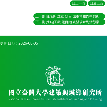
簡
回上一頁
回最上面
介
系
上一則:姓名|邱芷萱 題目|城市博物館中的街區日常──赤峰街每日生活與再現政治的折衝 指導教授|康旻杰
所
下一則:姓名|王歡 題目|從表淺僑鄉到活態潮鄉：汕頭舊城的文化治理與日常生活 指導教授|王志弘
成
員
招
更新日期
2026-08-05
生
資
訊
課
程
資
訊
與
成
果
學
術