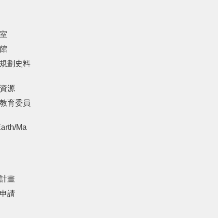
室
館
規劃史料
資源
教育委員
arth/Ma
計畫
申請