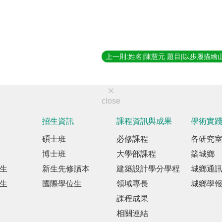
close
招生資訊
課程資訊與成果
學術實
碩士班
必修課程
各研究
博士班
大學部課程
築城鄉
生
新生先修讀本
建築設計學分學程
城鄉通
生
國際學位生
領域專長
城鄉學
課程成果
相關連結