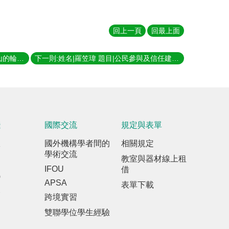
回上一頁
回最上面
上一則:姓名|陳慧元 題目|以步履描繪山的輪廓——台灣登山者的山林啟蒙與地景依戀 指導教授|康旻杰
下一則:姓名|羅笠瑋 題目|公民參與及信任建構：以台北社子島都市計畫案的多元公民參與為例 指導教授|陳良治
踐
國際交流
規定與表單
室
國外機構學者間的
相關規定
學術交流
教室與器材線上租
IFOU
借
訊
APSA
表單下載
報
跨境實習
雙聯學位學生經驗