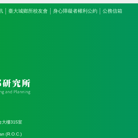
訊
臺大城鄉所校友會
身心障礙者權利公約
公務信箱
合大樓315室
an (R.O.C.)