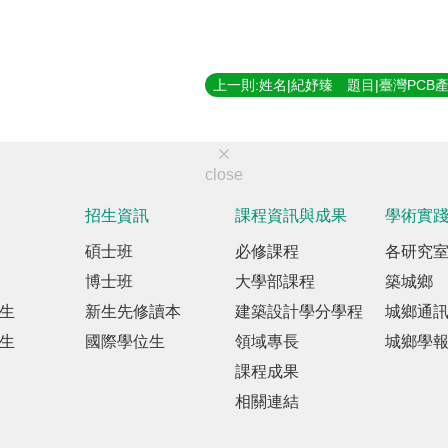
close
招生資訊
課程資訊與成果
學術實
碩士班
必修課程
各研究
博士班
大學部課程
築城鄉
生
新生先修讀本
建築設計學分學程
城鄉通
生
國際學位生
領域專長
城鄉學
課程成果
相關連結