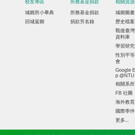
校友專區
所務基金捐款
相關資源
城鄉所小畢典
所務基金捐款
城鄉圖書
回城返鄉
捐款芳名錄
歷史檔案
戰後臺灣
資料庫
學習研究
性別平等
會
Google E
p @NTU
相關系所
FB 社團
海外教育
國際學伴
更多...