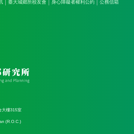
訊
臺大城鄉所校友會
身心障礙者權利公約
公務信箱
合大樓315室
an (R.O.C.)