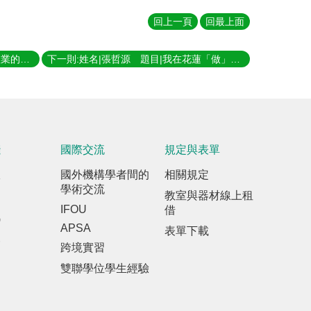
回上一頁
回最上面
上一則:姓名|紀妤臻 題目|臺灣PCB產業的綠色轉型及其中介網絡 指導教授|陳良治
下一則:姓名|張哲源 題目|我在花蓮「做」同志：逃離臺北的性別實踐 指導教授|畢恆達
踐
國際交流
規定與表單
室
國外機構學者間的
相關規定
學術交流
教室與器材線上租
IFOU
借
訊
APSA
表單下載
報
跨境實習
雙聯學位學生經驗