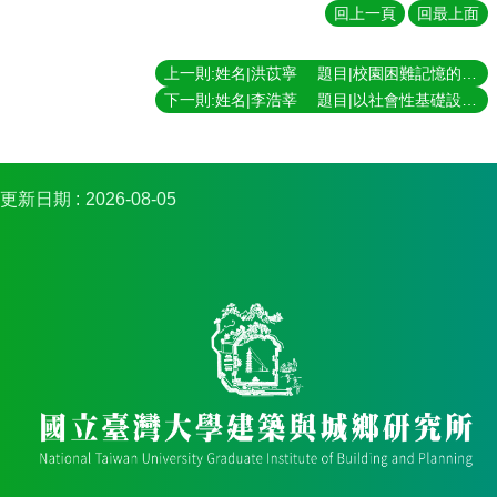
簡
回上一頁
回最上面
介
系
上一則:姓名|洪苡寧 題目|校園困難記憶的協商實踐： 以臺大陳文成事件紀念廣場及水源校區為例 指導老師|黃舒楣
所
下一則:姓名|李浩莘 題目|以社會性基礎設施的觀點探討南機場整建住宅地區的都市更新與都市再生 指導老師|黃麗玲
成
員
招
更新日期
2026-08-05
生
資
訊
課
程
資
訊
與
成
果
學
術