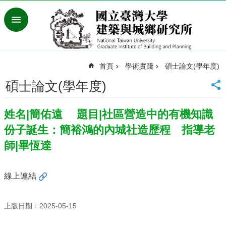
跳到主要內容區塊
進
階
搜
尋
首頁
學術實踐
碩士論文(學年度)
臺
灣
碩士論文(學年度)
大
學
姓名|簡佑遠 題目|社區營造中的有機知識
首
頁
份子誕生：簡裕鴻的內城社造歷程 指導老
English
師|畢恆達
最
新
線上連結
消
息
上版日期：2025-05-15
系
所