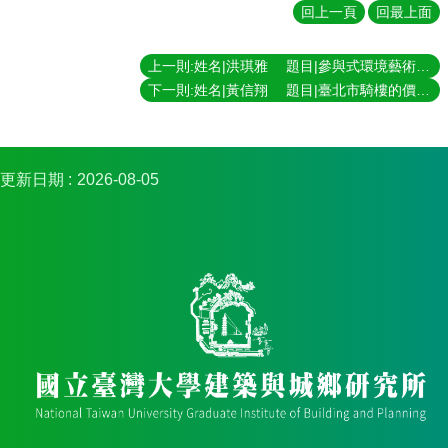
簡
回上一頁
回最上面
介
系
上一則:姓名|洪琪雅 題目|參與式環境藝術如何形塑地方生態保育行動：桃園藻礁保育個案研究 指導老師|張聖琳
所
下一則:姓名|黃信翔 題目|臺北市騎樓的價值主張：從都市規劃典範轉移探討騎樓留設之規劃實踐與論述 指導老師|黃麗玲
成
員
招
更新日期
2026-08-05
生
資
訊
課
程
資
訊
與
成
果
學
術