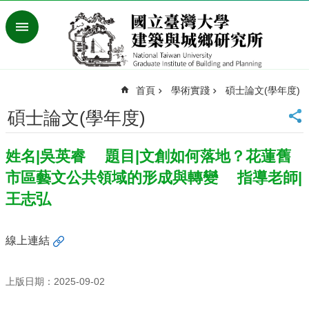
跳到主要內容區塊
進
階
搜
尋
首頁
學術實踐
碩士論文(學年度)
臺
灣
碩士論文(學年度)
大
學
姓名|吳英睿 題目|文創如何落地？花蓮舊
首
頁
市區藝文公共領域的形成與轉變 指導老師|
English
王志弘
最
新
線上連結
消
息
上版日期：2025-09-02
系
所