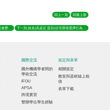
回上一頁
回最上面
上一則:姓名|陳志梧 題目|空間變遷之社會歷史分析－以日本殖民時期的宜蘭地景為個案 指導教授|夏鑄九、葉超雄
下一則:姓名|高孟定 題目|住宅環境選擇行為之研究 指導教授|黃榮村、龍天立
踐
國際交流
規定與表單
室
國外機構學者間的
相關規定
學術交流
教室與器材線上租
IFOU
借
訊
APSA
表單下載
報
跨境實習
雙聯學位學生經驗