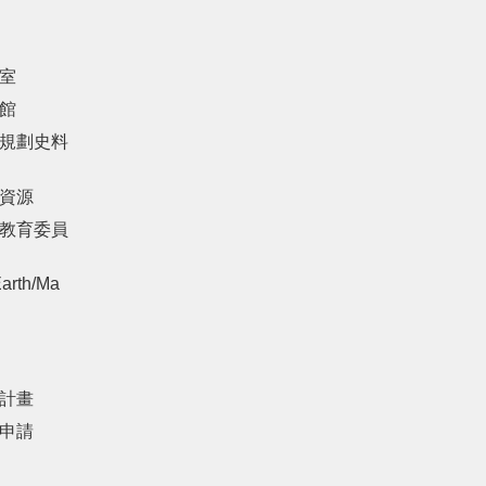
室
館
規劃史料
資源
教育委員
arth/Ma
計畫
申請