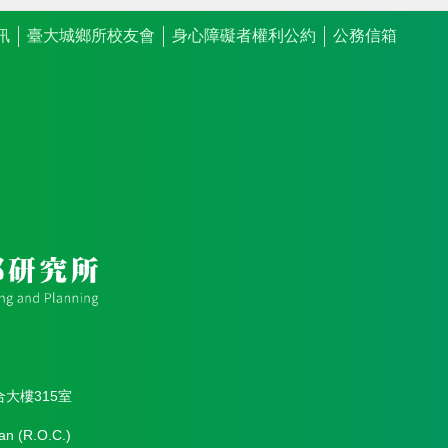
訊
臺大城鄉所校友會
身心障礙者權利公約
公務信箱
合大樓315室
an (R.O.C.)