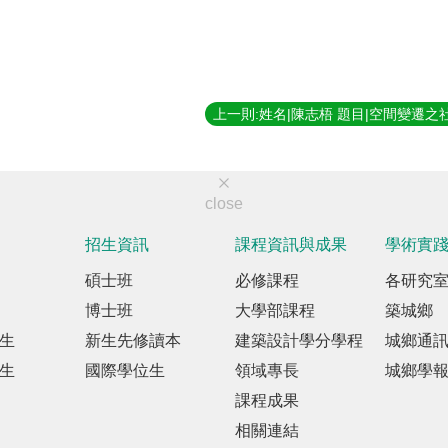
close
招生資訊
課程資訊與成果
學術實
碩士班
必修課程
各研究
博士班
大學部課程
築城鄉
生
新生先修讀本
建築設計學分學程
城鄉通
生
國際學位生
領域專長
城鄉學
課程成果
相關連結