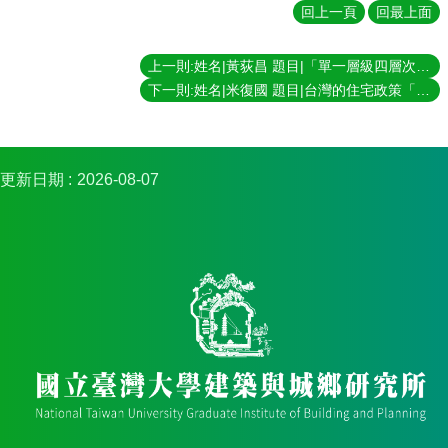
簡
回上一頁
回最上面
介
系
上一則:姓名|黃荻昌 題目|「單一層級四層次空間組織法」和「周流指標」之建立--淡水火車站與萬芳醫院捷運車站廣場為例 指導教授|龍天立
所
下一則:姓名|米復國 題目|台灣的住宅政策「國民住宅計畫」之社會學分析 指導教授|夏鑄九、葉超雄
成
員
招
更新日期
2026-08-07
生
資
訊
課
程
資
訊
與
成
果
學
術