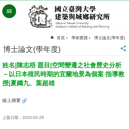
跳到主要內容區塊
進
階
搜
尋
首頁
學術實踐
博士論文(學年度)
臺
灣
博士論文(學年度)
大
學
姓名|陳志梧 題目|空間變遷之社會歷史分析
首
頁
－以日本殖民時期的宜蘭地景為個案 指導教
English
授|夏鑄九、葉超雄
最
新
線上摘要
消
息
上版日期：2023-03-29
系
所