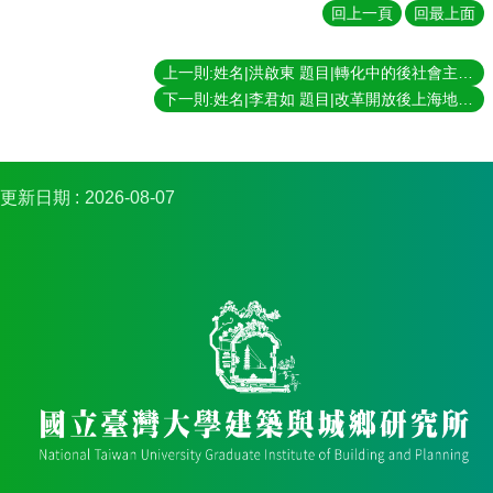
簡
回上一頁
回最上面
介
系
上一則:姓名|洪啟東 題目|轉化中的後社會主義城市區域：改革開放後上海區域的空間變遷 指導教授|王鴻楷
所
下一則:姓名|李君如 題目|改革開放後上海地方政府在空間發展中的角色 指導教授|王鴻楷
成
員
招
更新日期
2026-08-07
生
資
訊
課
程
資
訊
與
成
果
學
術