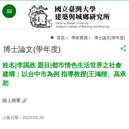
跳到主要內容區塊
進
階
搜
尋
首頁
學術實踐
博士論文(學年度)
臺
灣
博士論文(學年度)
大
學
姓名|李謁政 題目|都市情色生活世界之社會
首
頁
建構：以台中市為例 指導教授|王鴻楷、高承
English
恕
最
新
線上摘要
消
息
上版日期：2023-03-29
系
所