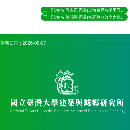
簡
介
上一則:姓名|郭奇正 題目|上海租界時期里弄住宅的社會生產 指導教授|夏鑄九
下一則:姓名|陳鴻勝 題目|空間疏散效率之個體式模擬方法 指導教授|林峰田
系
所
成
員
更新日期
2026-08-07
招
生
資
訊
課
程
資
訊
與
成
果
學
術