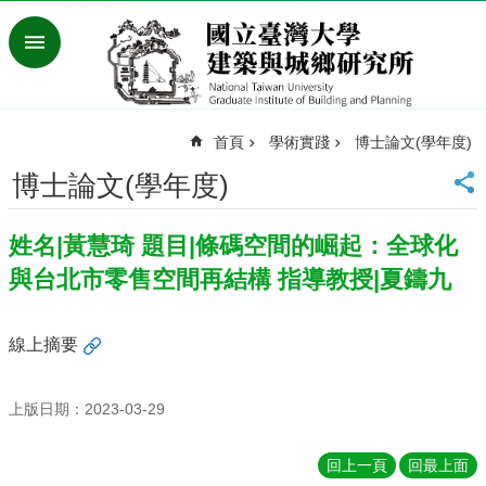
跳到主要內容區塊
進
階
搜
尋
首頁
學術實踐
博士論文(學年度)
臺
灣
博士論文(學年度)
大
學
姓名|黃慧琦 題目|條碼空間的崛起：全球化
首
頁
與台北市零售空間再結構 指導教授|夏鑄九
English
最
線上摘要
新
消
息
上版日期：2023-03-29
系
回上一頁
回最上面
所