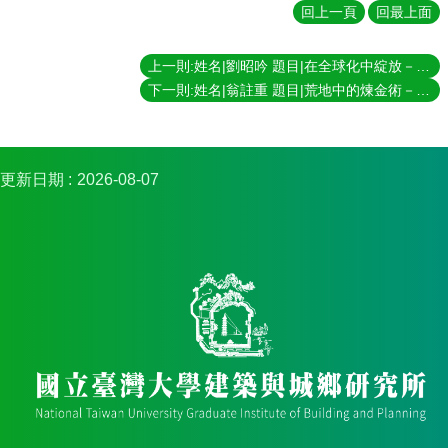
簡
回上一頁
回最上面
介
系
上一則:姓名|劉昭吟 題目|在全球化中綻放－從蝴蝶蘭跨界商品鏈探討台灣出口農業的全球化 指導教授|夏鑄九、王鴻楷
所
下一則:姓名|翁註重 題目|荒地中的煉金術－八０年代以降台灣工業設計之歷史分析 指導教授|夏鑄九
成
員
招
更新日期
2026-08-07
生
資
訊
課
程
資
訊
與
成
果
學
術