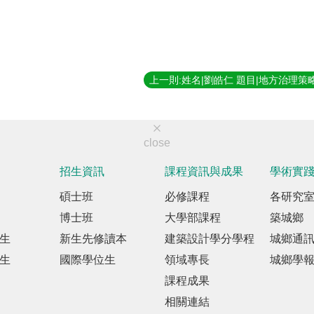
close
招生資訊
課程資訊與成果
學術實
碩士班
必修課程
各研究
博士班
大學部課程
築城鄉
生
新生先修讀本
建築設計學分學程
城鄉通
生
國際學位生
領域專長
城鄉學
課程成果
相關連結