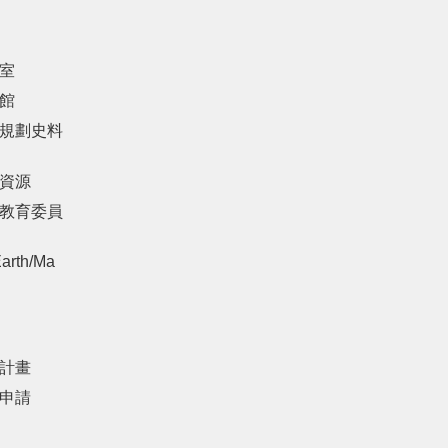
室
館
規劃史料
資源
教育委員
arth/Ma
計畫
申請