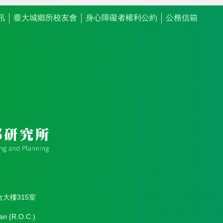
訊
臺大城鄉所校友會
身心障礙者權利公約
公務信箱
合大樓315室
an (R.O.C.)