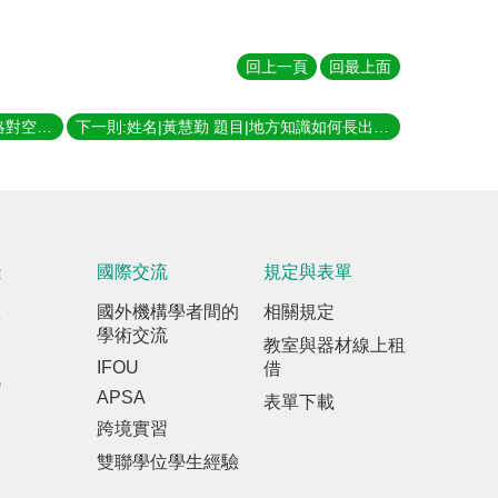
回上一頁
回最上面
上一則:姓名|劉皓仁 題目|地方治理策略對空間發展影響的微觀分析: 兩種地方發展策略的比較 指導教授|林建元、陳良治
下一則:姓名|黃慧勤 題目|地方知識如何長出來：桃園大溪跨世代青年網絡形塑之學習地景研究 指導教授|張聖琳
踐
國際交流
規定與表單
室
國外機構學者間的
相關規定
學術交流
教室與器材線上租
IFOU
借
訊
APSA
表單下載
報
跨境實習
雙聯學位學生經驗