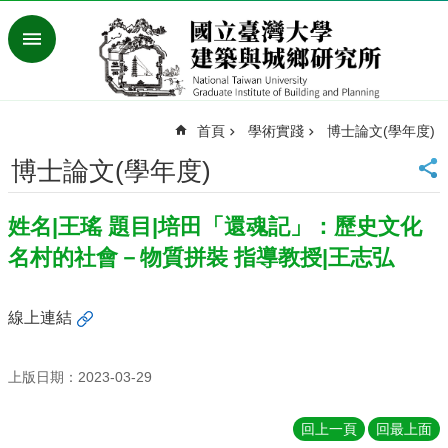
跳到主要內容區塊
進
階
搜
尋
首頁
學術實踐
博士論文(學年度)
臺
灣
博士論文(學年度)
大
學
姓名|王瑤 題目|培田「還魂記」：歷史文化
首
頁
名村的社會－物質拼裝 指導教授|王志弘
English
最
線上連結
新
消
息
上版日期：2023-03-29
系
回上一頁
回最上面
所