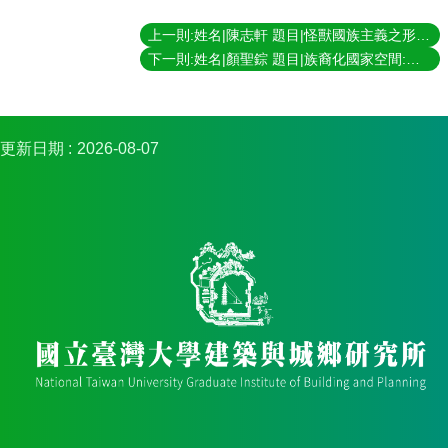
簡
介
上一則:姓名|陳志軒 題目|怪獸國族主義之形構：哥吉拉與戰爭記憶 指導教授|畢恆達
下一則:姓名|顏聖錝 題目|族裔化國家空間:馬來西亞雙城都市論 指導教授|周素卿、黃麗玲
系
所
成
員
更新日期
2026-08-07
招
生
資
訊
課
程
資
訊
與
成
果
學
術