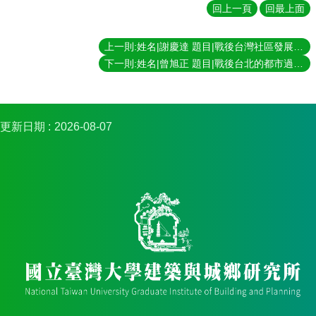
簡
回上一頁
回最上面
介
系
上一則:姓名|謝慶達 題目|戰後台灣社區發展運動之歷史分析 指導教授|陳亮全
所
下一則:姓名|曾旭正 題目|戰後台北的都市過程與都市意識形構之研究 指導教授|夏鑄九
成
員
招
更新日期
2026-08-07
生
資
訊
課
程
資
訊
與
成
果
學
術