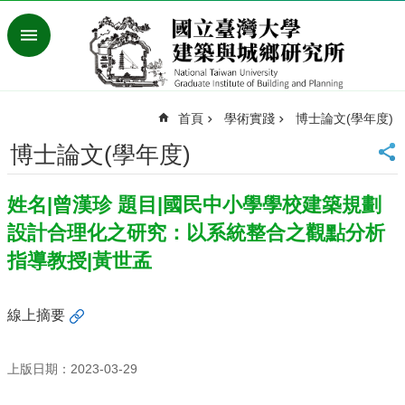
跳到主要內容區塊
進
階
搜
尋
首頁
學術實踐
博士論文(學年度)
臺
灣
博士論文(學年度)
大
學
姓名|曾漢珍 題目|國民中小學學校建築規劃
首
頁
設計合理化之研究：以系統整合之觀點分析
English
指導教授|黃世孟
最
新
線上摘要
消
息
上版日期：2023-03-29
系
所