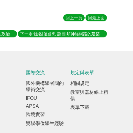
回上一頁
回最上面
上一則:姓名|王志弘 題目|性別化流動的政治與詩學 指導教授|夏鑄九
下一則:姓名|溫國忠 題目|類神經網路的建築設計案例學習 指導教授|林峰田
踐
國際交流
規定與表單
室
國外機構學者間的
相關規定
學術交流
教室與器材線上租
IFOU
借
訊
APSA
表單下載
報
跨境實習
雙聯學位學生經驗