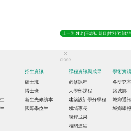
close
招生資訊
課程資訊與成果
學術實
碩士班
必修課程
各研究
博士班
大學部課程
築城鄉
生
新生先修讀本
建築設計學分學程
城鄉通
生
國際學位生
領域專長
城鄉學
課程成果
相關連結