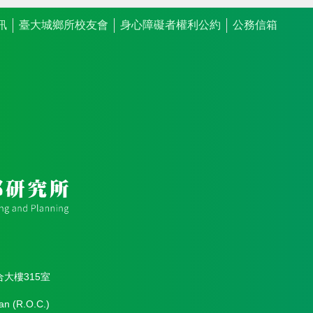
訊
臺大城鄉所校友會
身心障礙者權利公約
公務信箱
合大樓315室
an (R.O.C.)