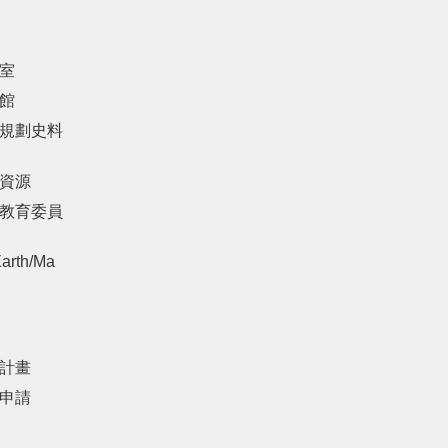
室
館
規劃史料
資源
教育委員
arth/Ma
計畫
申請