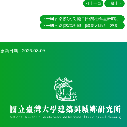
簡
回上一頁
回最上面
介
系
上一則:姓名|鄭文良 題目|台灣社群經濟何以可能－鹿谷清水溝的故事 指導教授|夏鑄九
所
下一則:姓名|林錫銓 題目|疆界之隱現－跨界永續治理之體制演化研究 指導教授|王鴻楷
成
員
招
更新日期
2026-08-05
生
資
訊
課
程
資
訊
與
成
果
學
術