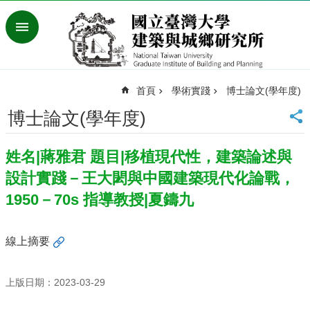
跳到主要內容區塊
進
階
搜
尋
首頁
學術實踐
博士論文(學年度)
臺
灣
博士論文(學年度)
大
學
姓名|蔣雅君 題目|移植現代性，建築論述與
首
頁
設計實踐－王大閎與中國建築現代化論戰，
English
1950－70s 指導教授|夏鑄九
最
新
線上摘要
消
息
上版日期：2023-03-29
系
所