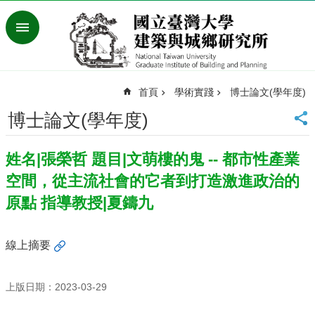
跳到主要內容區塊
進
階
搜
尋
首頁
學術實踐
博士論文(學年度)
臺
灣
博士論文(學年度)
大
學
姓名|張榮哲 題目|文萌樓的鬼 -- 都市性產業
首
頁
空間，從主流社會的它者到打造激進政治的
English
原點 指導教授|夏鑄九
最
新
線上摘要
消
息
上版日期：2023-03-29
系
所