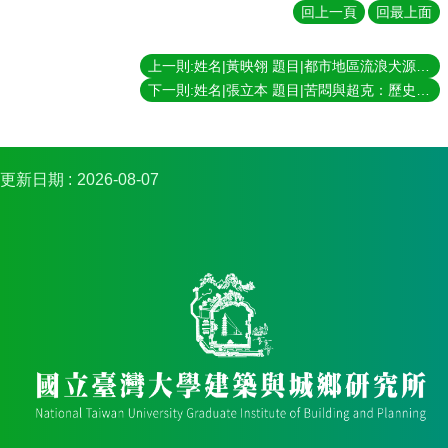
簡
回上一頁
回最上面
介
系
上一則:姓名|黃映翎 題目|都市地區流浪犬源頭管理之參與式空間決策支援 指導教授|林建元
所
下一則:姓名|張立本 題目|苦悶與超克：歷史－現實感的陳映真文學與思想脈動探索 指導教授|劉可強
成
員
招
更新日期
2026-08-07
生
資
訊
課
程
資
訊
與
成
果
學
術