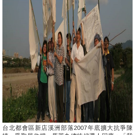
簡
介
系
所
成
員
招
生
資
訊
課
程
資
訊
與
成
果
台北都會區新店溪洲部落2007年底擴大抗爭陳
學
術