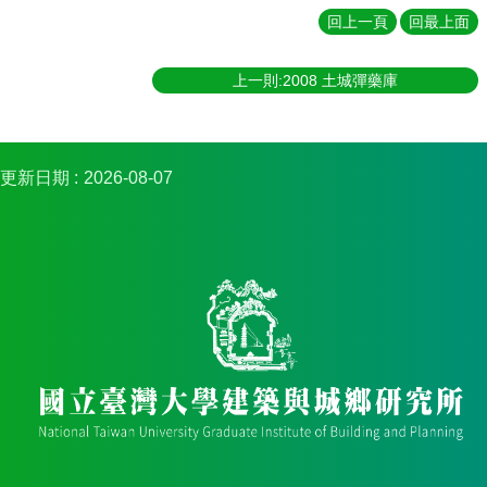
金
回上一頁
回最上面
捐
款
上一則:2008 土城彈藥庫
相
關
資
源
更新日期
2026-08-07
臺
灣
大
學
首
頁
臺
灣
大
學
圖
書