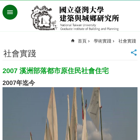
跳到主要內容區塊
進
階
搜
尋
首頁
學術實踐
社會實踐
臺
灣
社會實踐
大
學
2007 溪洲部落都市原住民社會住宅
首
頁
2007年迄今
English
最
新
消
息
系
所