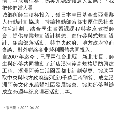
情，爭取居住權，馬英九總統候選人回應：「我
實
把你們當人看」。
踐
城鄉所師生積極投入，獲日本豐田基金會亞洲鄰
國
人行動計劃協助，持續推動部落都市原住民社會
際
住宅計劃，結合學生實習課課程與客座教授師
交
資，提供專業規劃設計構想、進行參與式規劃設
流
計、組織部落活動、與中央政府、地方政府協商
規
會談、對外聯絡各非營利團體共同投入。
定
自2007年迄今，已歷兩任台北縣、新北市長，師
與
表
生與部落共同推動了新店溪河岸高規格堤防興建
單
工程、溪洲阿美生活園區都市計劃變更、協助爭
取中央與地方政府編列近9千萬工程預算、成立溪
校
友
洲阿美文化永續暨社區發展協會、協助部落舉辦
專
成立35週年紀念埋石活動…等。
區
所
上版日期：2022-04-20
務
基