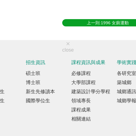
上一則:1996 女廁運動
close
招生資訊
課程資訊與成果
學術實
碩士班
必修課程
各研究
博士班
大學部課程
築城鄉
生
新生先修讀本
建築設計學分學程
城鄉通
生
國際學位生
領域專長
城鄉學
課程成果
相關連結