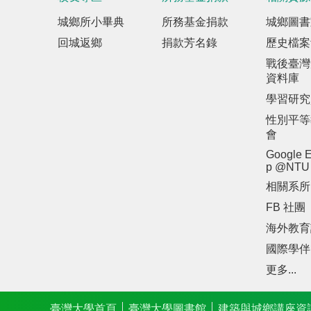
城鄉所小畢典
所務基金捐款
城鄉圖書
回城返鄉
捐款芳名錄
歷史檔案
戰後臺灣
資料庫
學習研究
性別平等
會
Google E
p @NTU
相關系所
FB 社團
海外教育
國際學伴
更多...
臺灣大學首頁
臺灣大學圖書館
建築與城鄉講座資