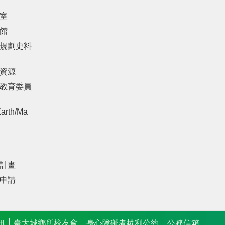
室
館
規劃史料
資源
教育委員
arth/Ma
計畫
申請
訊
臺大城鄉所校友會
身心障礙者權利公約
公務信箱