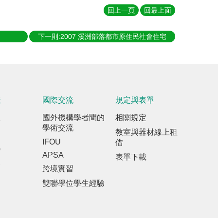
回上一頁
回最上面
下一則:2007 溪洲部落都市原住民社會住宅
踐
國際交流
規定與表單
室
國外機構學者間的
相關規定
學術交流
教室與器材線上租
IFOU
借
訊
APSA
表單下載
報
跨境實習
雙聯學位學生經驗