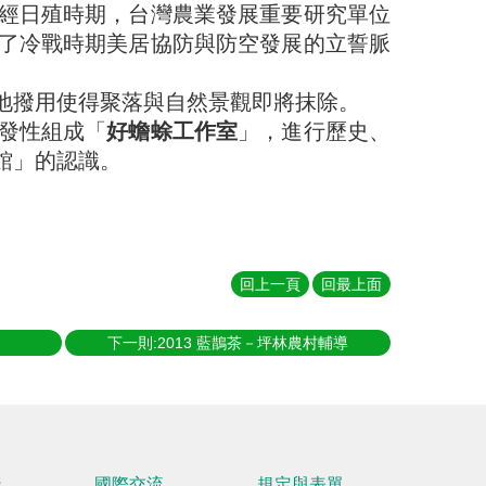
經日殖時期，台灣農業發展重要研究單位
了冷戰時期美居協防與防空發展的立誓脈
地撥用使得聚落與自然景觀即將抹除。
發性組成「
好蟾蜍工作室
」，進行歷史、
館」的認識。
回上一頁
回最上面
下一則:2013 藍鵲茶－坪林農村輔導
踐
國際交流
規定與表單