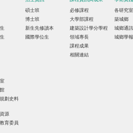
碩士班
必修課程
各研究
博士班
大學部課程
築城鄉
生
新生先修讀本
建築設計學分學程
城鄉通
生
國際學位生
領域專長
城鄉學
課程成果
相關連結
室
館
規劃史料
資源
教育委員