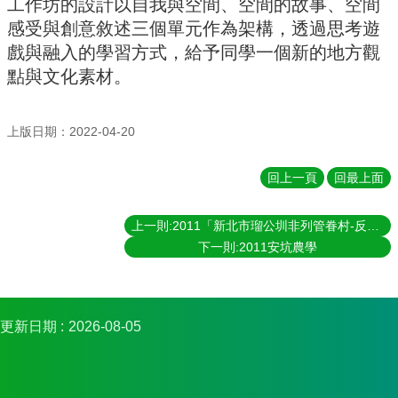
工作坊的設計以自我與空間、空間的故事、空間
金
感受與創意敘述三個單元作為架構，透過思考遊
捐
款
戲與融入的學習方式，給予同學一個新的地方觀
點與文化素材。
相
關
資
上版日期：2022-04-20
源
臺
回上一頁
回最上面
灣
大
上一則:2011「新北市瑠公圳非列管眷村-反迫遷行動」
學
下一則:2011安坑農學
首
頁
臺
灣
更新日期
2026-08-05
大
學
圖
書