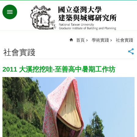
跳到主要內容區塊
進
階
搜
尋
首頁
學術實踐
社會實踐
臺
灣
社會實踐
大
學
2011 大溪挖挖哇-至善高中暑期工作坊
首
頁
English
最
新
消
息
系
所