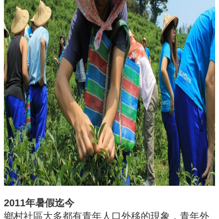
簡
介
系
所
成
員
招
生
資
訊
課
程
資
訊
與
成
果
2011年暑假迄今
學
鄉村社區大多都有青年人口外移的現象，青年外
術