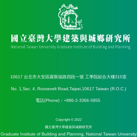
館
建
築
與
城
鄉
講
座
資
訊
臺
大
10617 台北市大安區羅斯福路四段一號 工學院綜合大樓315室
城
鄉
No. 1,Sec. 4, Roosevelt Road,Taipei,10617 Taiwan (R.O.C.)
所
電話(Phone)：+886-2-3366-5855
校
友
會
Copyright © 2022
身
國立臺灣⼤學建築與城鄉研究所
心
Graduate Institute of Building and Planning, National Taiwan University
障