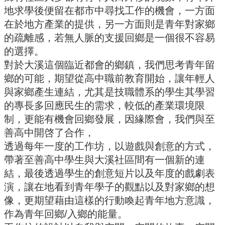
地求學後便留在都市中尋找工作的機會，一方面
實
踐
在於地方產業的提供，另一方面則是青年對家鄉
的疏離感，若無人脈的支援回鄉是一個很不容易
國
際
的選擇。
交
對於大溪這個臨近都會的鄉鎮，我們思考青年留
流
鄉的可能，期望從高中職前教育開始，讓年輕人
規
與家鄉產生連結，尤其是技職體系的學生其學習
定
的專長多回應民生的需求，較低的產業環境限
與
制，更能有機會回鄉發展，因緣際會，我們與至
表
單
善高中開啓了合作，
透過每年一度的工作坊，以遊戲與創意的方式，
校
帶著至善高中學生與大溪社區間有一個新的連
友
專
結，最後透過學生的創意短片以及年度的戲劇表
區
演，讓在地看到青年學子的觀點以及對家鄉的想
像，更期望藉由這樣的行動喚起青年地方意識，
所
務
作為青年回鄉/入鄉的能量。
基