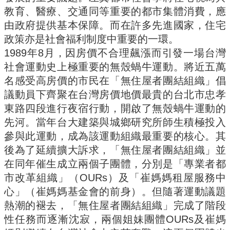
金
教育、醫療、交通同等重要的都市集體消費，應
捐
由政府提供基本保障。而在許多先進國家，住宅
款
政策亦是社會福利制度中重要的一環。
相
1989年8月，因房價不合理飆漲而引發一場台灣
關
社會運動史上極重要的無殼蝸牛運動。將近五萬
資
名感受高房價的市民在「無住屋者團結組織」倡
源
議動員下齊聚在台灣房價地價最貴的台北市忠孝
臺
東路四段進行夜宿行動，開啟了無殼蝸牛運動的
灣
先河。當年台大建築與城鄉研究所師生積極投入
大
學
參與此運動，成為該運動組織最重要的核心。其
首
後為了延續擴大訴求，「無住屋者團結組織」並
頁
在同年催生成立兩個子團體，分別是「專業者都
臺
市改革組織」（OURs）及「崔媽媽租屋服務中
灣
大
心」（崔媽媽基金會的前身）。但隨著運動議題
學
熱潮的褪去，「無住屋者團結組織」完成了階段
圖
性任務而逐漸沈寂，兩個姐妹團體OURs及崔媽
書