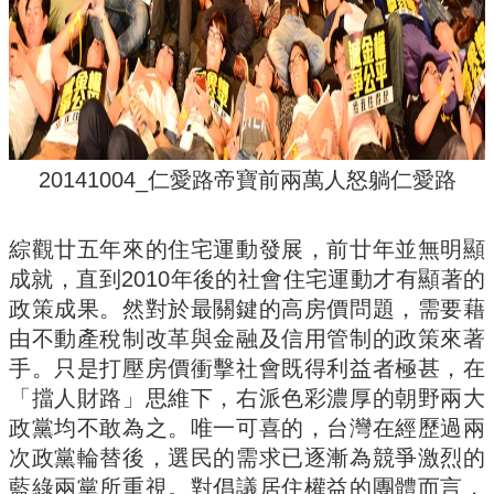
20141004_仁愛路帝寶前兩萬人怒躺仁愛路
綜觀廿五年來的住宅運動發展，前廿年並無明顯
成就，直到2010年後的社會住宅運動才有顯著的
政策成果。然對於最關鍵的高房價問題，需要藉
由不動產稅制改革與金融及信用管制的政策來著
手。只是打壓房價衝擊社會既得利益者極甚，在
「擋人財路」思維下，右派色彩濃厚的朝野兩大
政黨均不敢為之。唯一可喜的，台灣在經歷過兩
次政黨輪替後，選民的需求已逐漸為競爭激烈的
藍綠兩黨所重視。對倡議居住權益的團體而言，