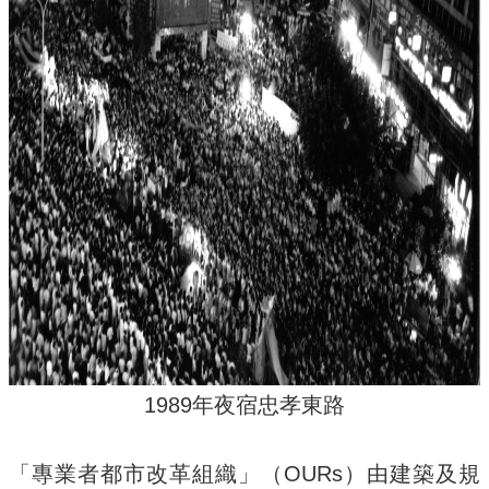
礙
者
權
利
公
約
公
務
信
箱
1989年夜宿忠孝東路
「專業者都市改革組織」（OURs）由建築及規