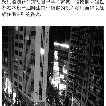
媽則繼續在台灣社會中辛苦奮戰。這兩個團體也
館
都在本所歷屆師生前仆後繼的投入參與而得以延
建
築
續住宅運動的香火。
與
城
鄉
講
座
資
訊
臺
大
城
鄉
所
校
友
會
身
心
障