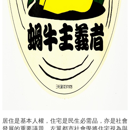
實
踐
國
際
交
流
規
定
與
表
單
校
友
專
區
所
居住是基本人權，住宅是民生必需品，亦是社會
務
基
發展的重要議題。左翼都市社會學將住宅視為與