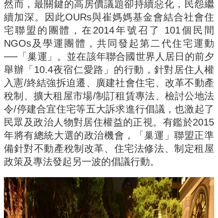
然而，最關鍵的高房價議題卻持續惡化，民怨繼
續加深。因此OURs與崔媽媽基金會結合社會住
宅聯盟的團體，在2014年號召了 101個民間
NGOs及學運團體，共同發起第二代住宅運動
──「巢運」。並在該年聯合國世界人居日的前夕
舉辦「10.4夜宿仁愛路」的行動，針對居住人權
入憲/終結強拆迫遷、廣建社會住宅、改革不動產
稅制、擴大租屋市場/制訂租賃專法、檢討公地法
令/停建合宜住宅等五大訴求進行倡議，也激起了
民眾及政治人物對居住權益的正視。有鑑於2015
年將有總統大選的政治機會，「巢運」聯盟正準
備針對不動產稅制改革、住宅法修法、制定租屋
政策及專法發起另一波的倡議行動。