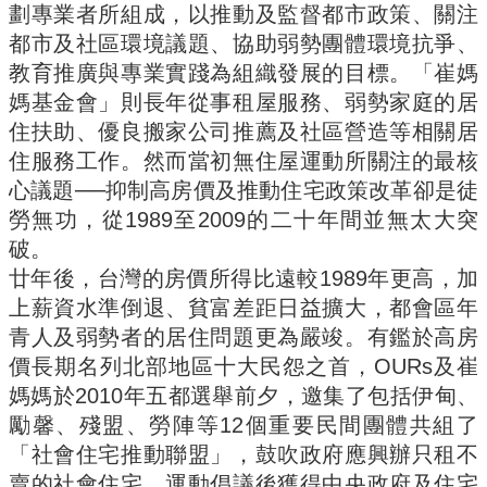
劃專業者所組成，以推動及監督都市政策、關注
都市及社區環境議題、協助弱勢團體環境抗爭、
教育推廣與專業實踐為組織發展的目標。「崔媽
媽基金會」則長年從事租屋服務、弱勢家庭的居
住扶助、優良搬家公司推薦及社區營造等相關居
住服務工作。然而當初無住屋運動所關注的最核
心議題──抑制高房價及推動住宅政策改革卻是徒
勞無功，從1989至2009的二十年間並無太大突
破。
廿年後，台灣的房價所得比遠較1989年更高，加
上薪資水準倒退、貧富差距日益擴大，都會區年
青人及弱勢者的居住問題更為嚴竣。有鑑於高房
價長期名列北部地區十大民怨之首，OURs及崔
媽媽於2010年五都選舉前夕，邀集了包括伊甸、
勵馨、殘盟、勞陣等12個重要民間團體共組了
「社會住宅推動聯盟」，鼓吹政府應興辦只租不
賣的社會住宅。運動倡議後獲得中央政府及住宅