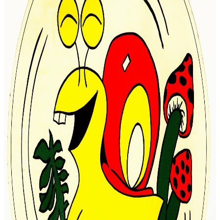
簡
介
系
所
成
員
招
生
資
訊
課
程
資
訊
與
成
果
學
術