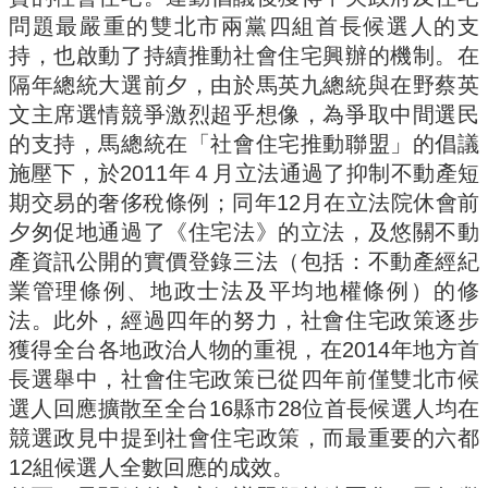
問題最嚴重的雙北市兩黨四組首長候選人的支
持，也啟動了持續推動社會住宅興辦的機制。在
隔年總統大選前夕，由於馬英九總統與在野蔡英
文主席選情競爭激烈超乎想像，為爭取中間選民
的支持，馬總統在「社會住宅推動聯盟」的倡議
施壓下，於2011年４月立法通過了抑制不動產短
期交易的奢侈稅條例；同年12月在立法院休會前
夕匆促地通過了《住宅法》的立法，及悠關不動
產資訊公開的實價登錄三法（包括：不動產經紀
業管理條例、地政士法及平均地權條例）的修
法。此外，經過四年的努力，社會住宅政策逐步
獲得全台各地政治人物的重視，在2014年地方首
長選舉中，社會住宅政策已從四年前僅雙北市候
選人回應擴散至全台16縣市28位首長候選人均在
競選政見中提到社會住宅政策，而最重要的六都
12組候選人全數回應的成效。