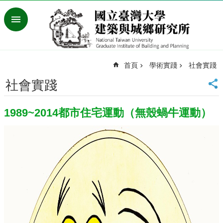
跳到主要內容區塊
進
階
搜
尋
首頁
學術實踐
社會實踐
臺
灣
社會實踐
大
學
1989~2014都市住宅運動（無殼蝸牛運動）
首
頁
English
最
新
消
息
系
所