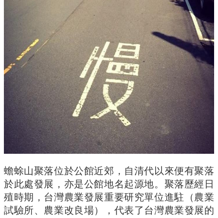
實
踐
國
際
交
流
規
定
與
表
單
校
友
專
蟾蜍山聚落位於公館近郊，自清代以來便有聚落
區
於此處發展，亦是公館地名起源地。聚落歷經日
所
殖時期，台灣農業發展重要研究單位進駐（農業
務
試驗所、農業改良場），代表了台灣農業發展的
基