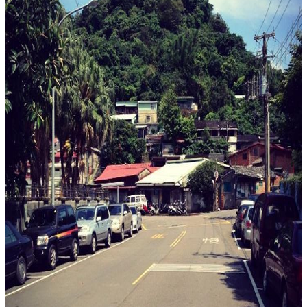
簡
介
系
所
成
員
招
生
資
訊
課
程
資
訊
與
成
果
學
術