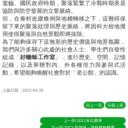
濫觴。國民政府時期，聚落緊繫了冷戰時期美居
金
捐
協防與防空發展的立誓脈絡。
款
但，在眷村改建條例與地權轉移之下，這難得保
留下來的聚落紋理與歷史脈絡，將因科大校地撥
相
關
用使得聚落與自然景觀即將抹除。
資
為了能夠保存下這無形的歷史價值與地景氛圍，
源
我們與許多關心此處的社會人士、學生們自發性
臺
組成「
好蟾蜍工作室
」，進行歷史、空間、記憶
灣
記錄，以及舉辦對內、外各種培力與參與式活
大
動，希望能夠喚醒社會對於「老公館」的認識。
學
首
頁
上版日期：2022-04-20
臺
灣
回上一頁
回最上面
大
學
圖
上一則:2011安坑農學
書
下一則:2013 藍鵲茶－坪林農村輔導