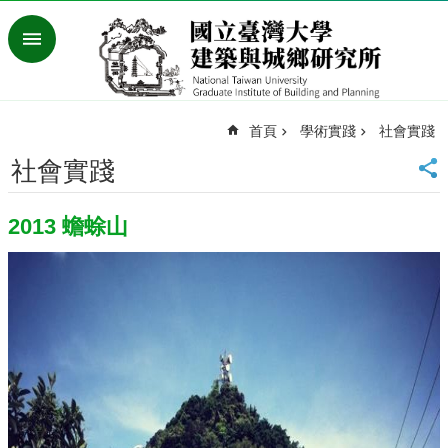
跳到主要內容區塊
進
階
搜
尋
首頁
學術實踐
社會實踐
臺
灣
社會實踐
大
學
2013 蟾蜍山
首
頁
English
最
新
消
息
系
所