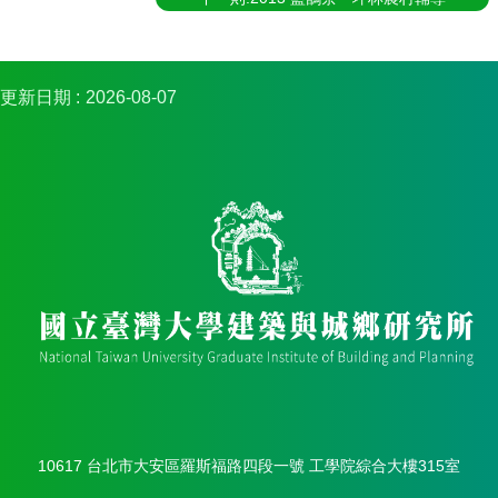
館
建
築
與
更新日期
2026-08-07
城
鄉
講
座
資
訊
臺
大
城
鄉
所
校
友
會
身
10617 台北市大安區羅斯福路四段一號 工學院綜合大樓315室
心
障