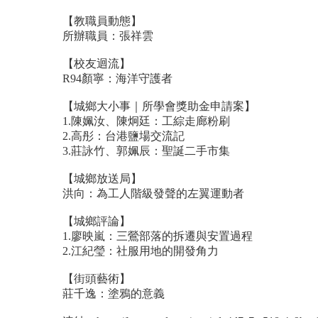
【教職員動態】
所辦職員：張祥雲
【校友迴流】
R94顏寧：海洋守護者
【城鄉大小事｜所學會獎助金申請案】
1.陳姵汝、陳炯廷：工綜走廊粉刷
2.高彤：台港鹽場交流記
3.莊詠竹、郭姵辰：聖誕二手市集
【城鄉放送局】
洪向：為工人階級發聲的左翼運動者
【城鄉評論】
1.廖映嵐：三鶯部落的拆遷與安置過程
2.江紀瑩：社服用地的開發角力
【街頭藝術】
莊千逸：塗鴉的意義