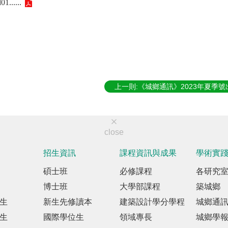
1......
上一則:《城鄉通訊》2023年夏季號
close
招生資訊
課程資訊與成果
學術實
碩士班
必修課程
各研究
博士班
大學部課程
築城鄉
生
新生先修讀本
建築設計學分學程
城鄉通
生
國際學位生
領域專長
城鄉學