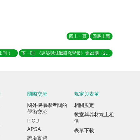
回上一頁
回最上面
出刊！
下一則: 《建築與城鄉研究學報》第23期（2021年12月號）出刊！
踐
國際交流
規定與表單
室
國外機構學者間的
相關規定
學術交流
教室與器材線上租
IFOU
借
訊
APSA
表單下載
報
跨境實習