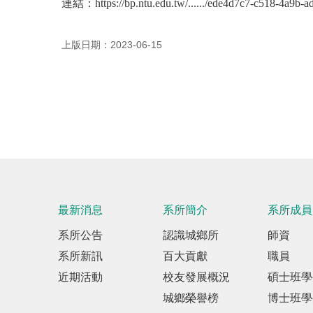
連結：
https://bp.ntu.edu.tw/....../ede4d7c7-c518-4a9b-ad0
上版日期：2023-06-15
最新消息
系所簡介
系所成員
系所公告
認識城鄉所
師資
系所新訊
百大貢獻
職員
近期活動
校友發展概況
碩士班學
城鄉榮譽榜
博士班學