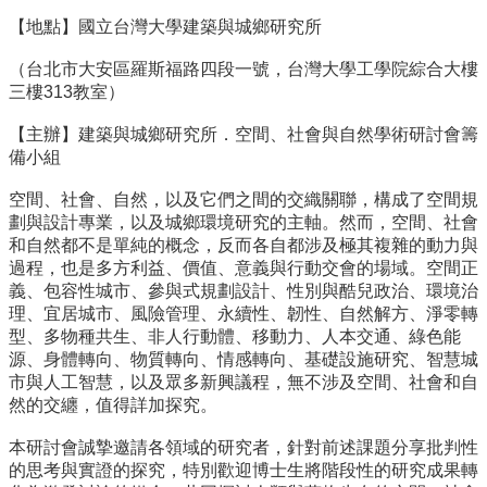
金
【地點】國立台灣大學建築與城鄉研究所
捐
款
（台北市大安區羅斯福路四段一號，台灣大學工學院綜合大樓
三樓313教室）
相
關
【主辦】建築與城鄉研究所．空間、社會與自然學術研討會籌
資
備小組
源
空間、社會、自然，以及它們之間的交織關聯，構成了空間規
臺
劃與設計專業，以及城鄉環境研究的主軸。然而，空間、社會
灣
和自然都不是單純的概念，反而各自都涉及極其複雜的動力與
大
過程，也是多方利益、價值、意義與行動交會的場域。空間正
學
義、包容性城市、參與式規劃設計、性別與酷兒政治、環境治
首
理、宜居城市、風險管理、永續性、韌性、自然解方、淨零轉
頁
型、多物種共生、非人行動體、移動力、人本交通、綠色能
臺
源、身體轉向、物質轉向、情感轉向、基礎設施研究、智慧城
灣
市與人工智慧，以及眾多新興議程，無不涉及空間、社會和自
大
然的交纏，值得詳加探究。
學
圖
本研討會誠摯邀請各領域的研究者，針對前述課題分享批判性
書
的思考與實證的探究，特別歡迎博士生將階段性的研究成果轉