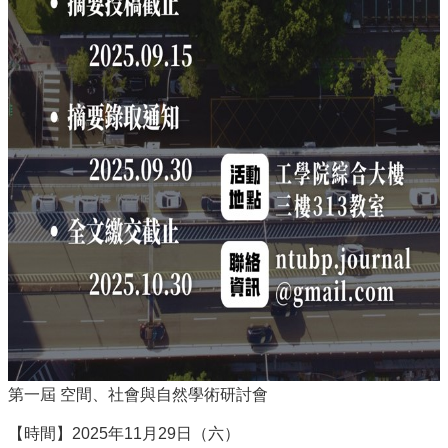
實
踐
國
際
交
流
規
定
與
表
單
校
友
專
區
第一屆 空間、社會與自然學術研討會
所
務
【時間】2025年11月29日（六）
基