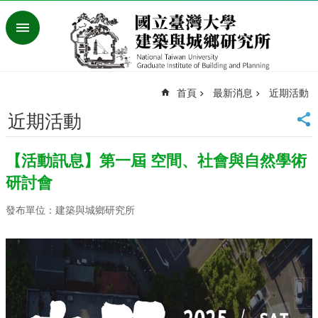
跳到主要內容區塊
進
階
搜
尋
首頁
最新消息
近期活動
臺
灣
近期活動
大
學
【活動訊息】第一屆 空間、社會與自然學術
首
頁
研討會
English
發布單位：建築與城鄉研究所
最
新
消
息
系
所