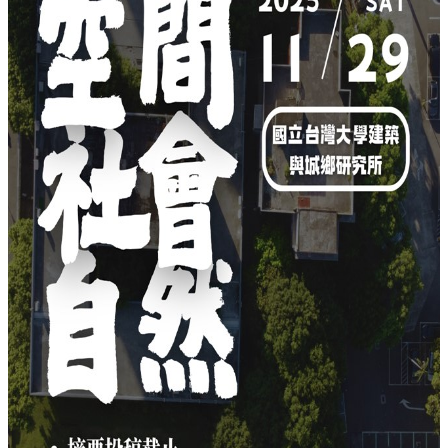
簡
介
系
所
成
員
招
生
資
訊
課
程
資
訊
與
成
果
學
術