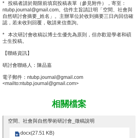
* 投稿者請於期限前填寫投稿表單（參見附件），寄至：
礙
ntubp.journal@gmail.com。信件主旨請註明「空間、社會與
者
自然研討會摘要_姓名」。主辦單位於收到摘要三日內回信確
權
認，若未收到回覆，敬請來信查詢。
利
公
* 本次研討會收稿以博士生優先為原則，但亦歡迎學者和碩
約
士生投稿。
公
務
【聯絡資訊】
信
箱
研討會聯絡人：陳品嘉
電子郵件：ntubp.journal@gmail.com
<
mailto:ntubp.journal@gmail.com
>
相關檔案
空間、社會與自然學術研討會_徵稿說明
docx(27.51 KB)