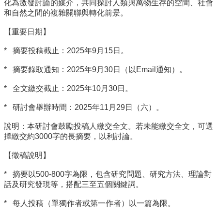
館
化為激發討論的媒介，共同探討人類與萬物生存的空間、社會
和自然之間的複雜關聯與轉化前景。
建
築
【重要日期】
與
城
* 摘要投稿截止：2025年9月15日。
鄉
講
* 摘要錄取通知：2025年9月30日（以Email通知）。
座
資
* 全文繳交截止：2025年10月30日。
訊
* 研討會舉辦時間：2025年11月29日（六）。
臺
大
說明：本研討會鼓勵投稿人繳交全文。若未能繳交全文，可選
城
擇繳交約3000字的長摘要，以利討論。
鄉
所
【徵稿說明】
校
友
* 摘要以500-800字為限，包含研究問題、研究方法、理論對
會
話及研究發現等，搭配三至五個關鍵詞。
身
* 每人投稿（單獨作者或第一作者）以一篇為限。
心
障