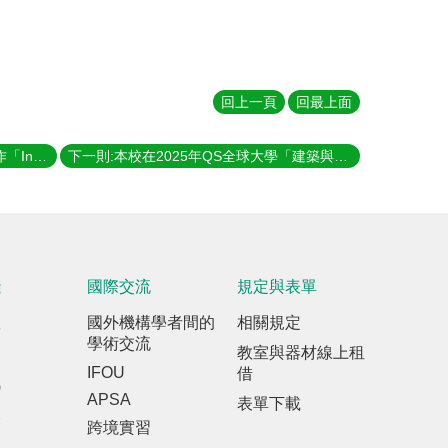
回上一頁
回最上面
上一則:【校友訊息】恭賀趙慧琳的著作「Ina，太陽的城市」出版
下一則:本校在2025年QS全球大學「建築與營造環境」(Architecture and Built Environment)學科排名，持續名列51-100區間，為全國最高
踐
國際交流
規定與表單
室
國外機構學者間的
相關規定
學術交流
教室與器材線上租
IFOU
借
訊
APSA
表單下載
報
跨境實習