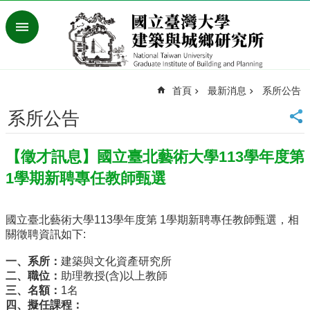
跳到主要內容區塊
進
階
搜
尋
首頁
最新消息
系所公告
臺
灣
系所公告
大
學
【徵才訊息】國立臺北藝術大學113學年度第
首
頁
1學期新聘專任教師甄選
English
最
國立臺北藝術大學113學年度第 1學期新聘專任教師甄選，相
新
關徵聘資訊如下:
消
息
一、系所：
建築與文化資產研究所
二、職位：
助理教授(含)以上教師
系
三、名額：
1名
所
四、擬任課程：