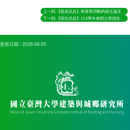
金
捐
上一則:【校友訊息】恭喜菅沼毅的碩士論文獲獎為traa台灣住宅建築獎之學生論文獎佳作
款
下一則:【招生訊息】113學年度碩士班招生「建城所」符合口試資格名單及口試時間安排表
相
關
資
更新日期
2026-08-05
源
臺
灣
大
學
首
頁
臺
灣
大
學
圖
書