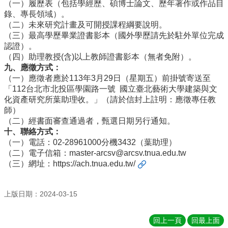
（一）履歷表（包括學經歷、碩博士論文、歷年著作或作品目
實
錄、專長領域）。
踐
（二）未來研究計畫及可開授課程綱要說明。
（三）最高學歷畢業證書影本（國外學歷請先於駐外單位完成
國
認證）。
際
（四）助理教授(含)以上教師證書影本（無者免附）。
交
九、應徵方式：
流
（一）應徵者應於113年3月29日（星期五）前掛號寄送至
「112台北市北投區學園路一號 國立臺北藝術大學建築與文
規
化資產研究所葉助理收。」（請於信封上註明：應徵專任教
定
師）
與
（二）經書面審查通過者，甄選日期另行通知。
表
十、聯絡方式：
單
（一）電話：02-28961000分機3432（葉助理）
校
（二）電子信箱：master-arcsv@arcsv.tnua.edu.tw
友
（三）網址：
https://ach.tnua.edu.tw/
專
區
上版日期：2024-03-15
所
務
回上一頁
回最上面
基