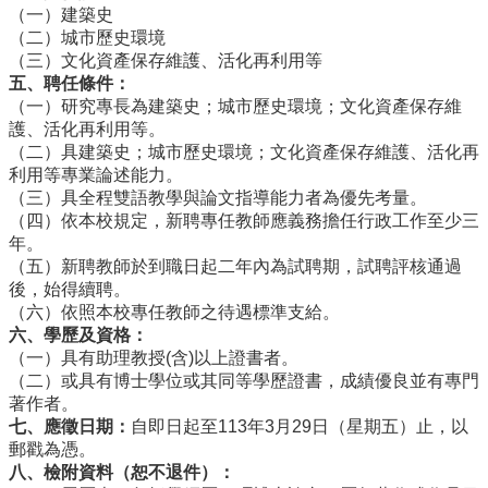
簡
（一）建築史
介
（二）城市歷史環境
（三）文化資產保存維護、活化再利用等
系
五、聘任條件：
所
（一）研究專長為建築史；城市歷史環境；文化資產保存維
成
護、活化再利用等。
員
（二）具建築史；城市歷史環境；文化資產保存維護、活化再
利用等專業論述能力。
招
（三）具全程雙語教學與論文指導能力者為優先考量。
生
（四）依本校規定，新聘專任教師應義務擔任行政工作至少三
資
年。
訊
（五）新聘教師於到職日起二年內為試聘期，試聘評核通過
課
後，始得續聘。
程
（六）依照本校專任教師之待遇標準支給。
資
六、學歷及資格：
訊
（一）具有助理教授(含)以上證書者。
與
（二）或具有博士學位或其同等學歷證書，成績優良並有專門
成
著作者。
果
七、應徵日期：
自即日起至113年3月29日（星期五）止，以
郵戳為憑。
學
八、檢附資料（恕不退件）：
術