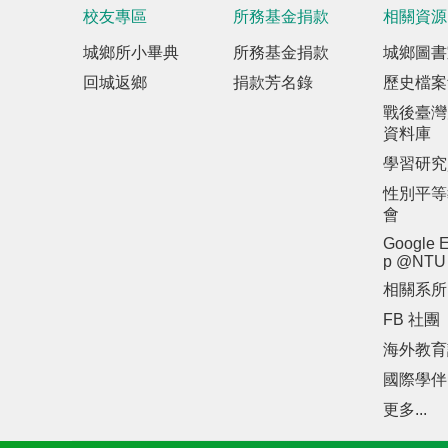
校友專區
所務基金捐款
相關資源
城鄉所小畢典
所務基金捐款
城鄉圖書
回城返鄉
捐款芳名錄
歷史檔案
戰後臺灣
資料庫
學習研究
性別平等
會
Google E
p @NTU
相關系所
FB 社團
海外教育
國際學伴
更多...