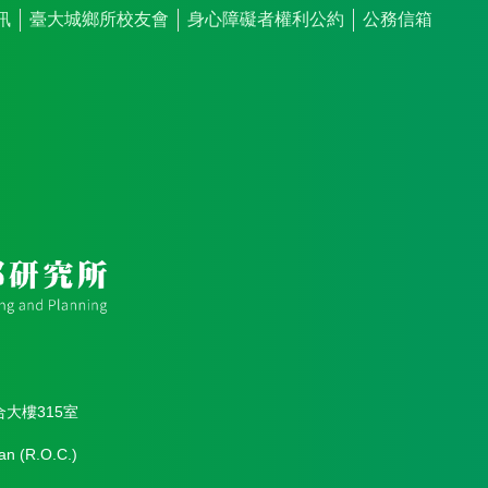
訊
臺大城鄉所校友會
身心障礙者權利公約
公務信箱
合大樓315室
an (R.O.C.)