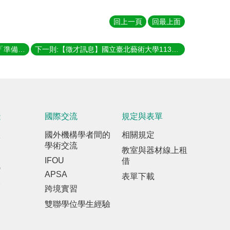
回上一頁
回最上面
上一則:【校友訊息】恭喜林墾的著作「準備出發:旅行前一定要知道的歷史課」出版
下一則:【徵才訊息】國立臺北藝術大學113學年度第 1學期新聘專任教師甄選
踐
國際交流
規定與表單
室
國外機構學者間的
相關規定
學術交流
教室與器材線上租
IFOU
借
訊
APSA
表單下載
報
跨境實習
雙聯學位學生經驗