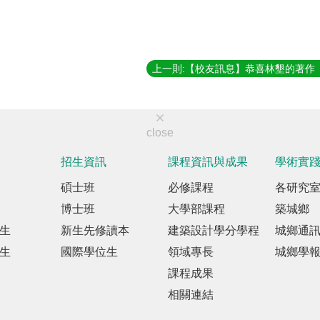
close
招生資訊
課程資訊與成果
學術實
碩士班
必修課程
各研究
博士班
大學部課程
築城鄉
生
新生先修讀本
建築設計學分學程
城鄉通
生
國際學位生
領域專長
城鄉學
課程成果
相關連結