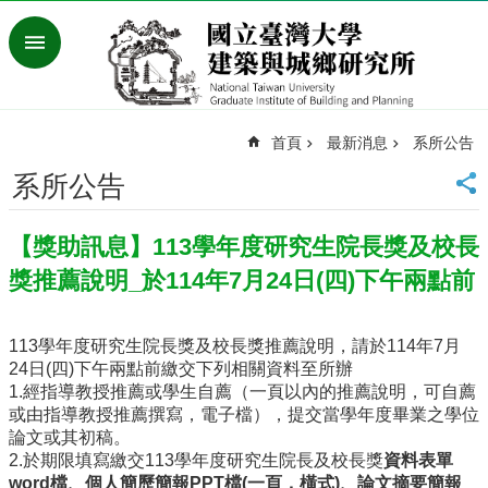
跳到主要內容區塊
進
階
搜
尋
首頁
最新消息
系所公告
臺
灣
系所公告
大
學
【獎助訊息】113學年度研究生院長獎及校長
首
頁
獎推薦說明_於114年7月24日(四)下午兩點前
English
最
113學年度研究生院長獎及校長獎推薦說明，請於114年7月
新
24日(四)下午兩點前繳交下列相關資料至所辦
消
1.經指導教授推薦或學生自薦（一頁以內的推薦說明，可自薦
息
或由指導教授推薦撰寫，電子檔），提交當學年度畢業之學位
論文或其初稿。
系
2.於期限填寫繳交113學年度研究生院長及校長獎
資料表單
所
word檔、個人簡歷簡報PPT檔(一頁，橫式)、論文摘要簡報