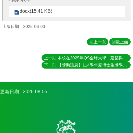
實
docx(15.41 KB)
踐
國
上版日期：2025-06-03
際
交
流
回上一頁
回最上面
規
上一則:本校在2025年QS全球大學「建築與營造環境」(Architecture and Built Environment)學科排名，持續名列51-100區間，為全國最高
定
與
下一則:【獎助訊息】114學年度博士生獎學金(國科會核配博士生獎學金及教育部博士生獎學金)_於114年7月4日(五)下午兩點前繳交
表
單
校
更新日期
2026-08-05
友
專
區
所
務
基