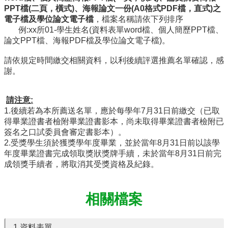
簡
PPT檔(二頁，橫式)、海報論文一份(A0格式PDF檔，直式)之
介
電子檔及學位
論文電子檔
，檔案名稱請依下列排序
例:xx所01-學生姓名(資料表單word檔、個人簡歷PPT檔、
系
論文PPT檔、海報PDF檔及學位論文電子檔)。
所
成
請依規定時間繳交相關資料，以利後續評選推薦名單確認，感
員
謝。
招
生
請注意
:
資
1.後續若為本所薦送名單，應於每學年7月31日前繳交（已取
訊
得畢業證書者檢附畢業證書影本，尚未取得畢業證書者檢附已
簽名之口試委員會審定書影本）。
課
2.受獎學生須於獲獎學年度畢業，並於當年8月31日前以該學
程
年度畢業證書完成領取獎狀獎牌手續，未於當年8月31日前完
資
成領獎手續者，將取消其受獎資格及紀錄。
訊
與
成
相關檔案
果
學
術
1.資料表單