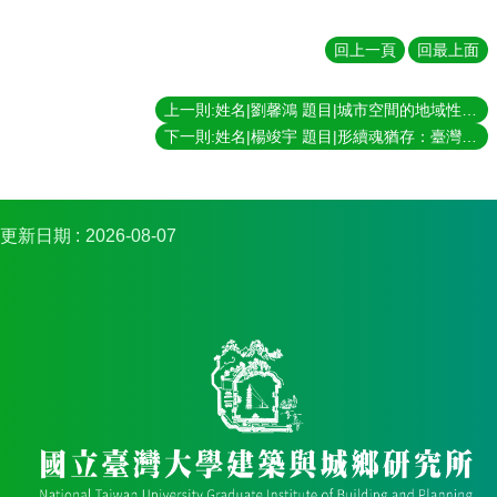
簡
介
回上一頁
回最上面
系
所
上一則:姓名|劉馨鴻 題目|城市空間的地域性與劇場方法之類比：柳春春劇社及玉泉特訓作為案例 指導教授|林家暉
成
下一則:姓名|楊竣宇 題目|形續魂猶存：臺灣傳統寺廟的工業化營造 指導教授|王志弘
員
招
生
資
更新日期
2026-08-07
訊
課
程
資
訊
與
成
果
學
術