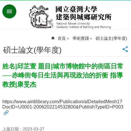
跳到主要內容區塊
進
階
搜
尋
首頁
學術實踐
碩士論文(學年度)
臺
灣
碩士論文(學年度)
大
學
姓名|邱芷萱 題目|城市博物館中的街區日常
首
頁
──赤峰街每日生活與再現政治的折衝 指導
English
教授|康旻杰
最
新
https://www.airitilibrary.com/Publication/alDetailedMesh1?
消
DocID=U0001-2006202214532800&PublishTypeID=P003
息
系
所
上版日期：2023-03-27