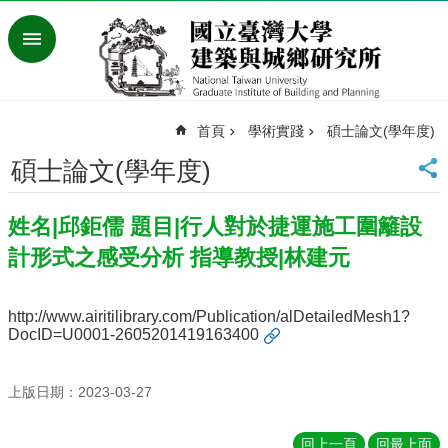
跳到主要內容區塊
進
階
搜
尋
首頁
學術實踐
碩士論文(學年度)
臺
灣
碩士論文(學年度)
大
學
姓名|邱鉅儒 題目|行人對於捷運施工圍籬設
首
頁
計形式之感受分析 指導教授|林建元
English
最
http://www.airitilibrary.com/Publication/alDetailedMesh1?
新
DocID=U0001-2605201419163400
消
息
上版日期：2023-03-27
系
所
回上一頁
回最上面