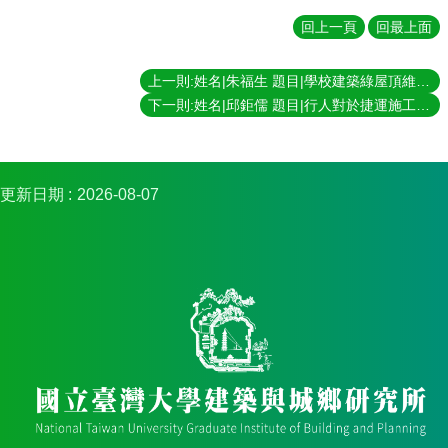
簡
介
回上一頁
回最上面
系
上一則:姓名|朱福生 題目|學校建築綠屋頂維護管理績效評估之研究-以臺北市國民中小學為例 指導教授|林建元
所
成
下一則:姓名|邱鉅儒 題目|行人對於捷運施工圍籬設計形式之感受分析 指導教授|林建元
員
招
生
更新日期
2026-08-07
資
訊
課
程
資
訊
與
成
果
學
術