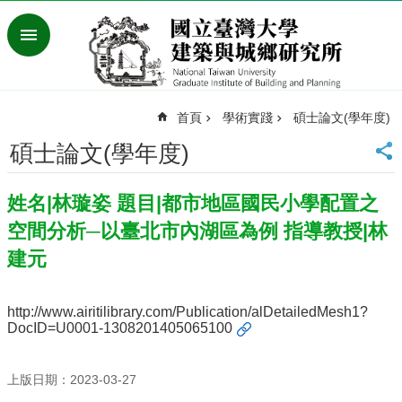
跳到主要內容區塊
進
階
搜
尋
首頁
學術實踐
碩士論文(學年度)
臺
灣
碩士論文(學年度)
大
學
姓名|林璇姿 題目|都市地區國民小學配置之
首
頁
空間分析─以臺北市內湖區為例 指導教授|林
English
建元
最
新
http://www.airitilibrary.com/Publication/alDetailedMesh1?
消
DocID=U0001-1308201405065100
息
系
上版日期：2023-03-27
所