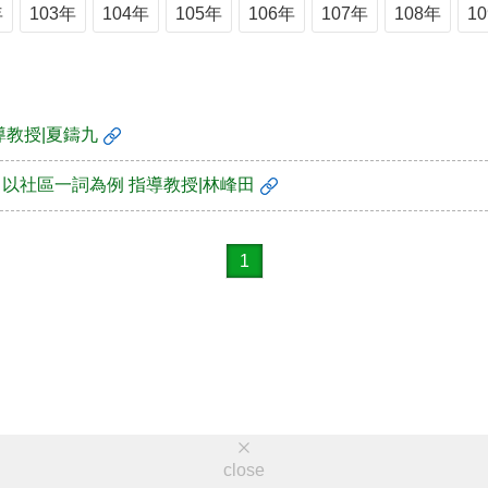
年
103年
104年
105年
106年
107年
108年
1
導教授|夏鑄九
：以社區一詞為例 指導教授|林峰田
1
close