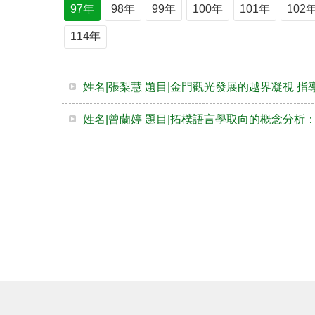
97年
98年
99年
100年
101年
102
114年
姓名|張梨慧 題目|金門觀光發展的越界凝視 指
姓名|曾蘭婷 題目|拓樸語言學取向的概念分析