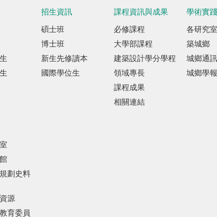
招生資訊
課程資訊與成果
學術實
碩士班
必修課程
各研究
博士班
大學部課程
築城鄉
生
新生先修讀本
建築設計學分學程
城鄉通
生
國際學位生
領域專長
城鄉學
課程成果
相關連結
室
館
規劃史料
資源
教育委員