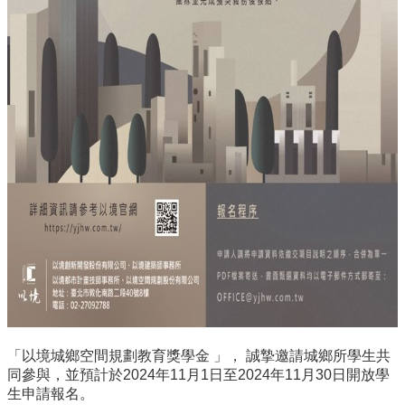
實
踐
國
際
交
流
規
定
與
表
單
校
友
專
區
「以境城鄉空間規劃教育獎學金 」， 誠摯邀請城鄉所學生共
所
同參與，並預計於2024年11月1日至2024年11月30日開放學
務
生申請報名。
基