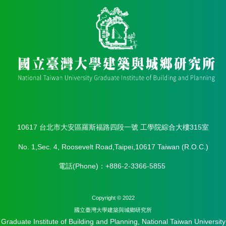
館
建
築
與
城
鄉
講
座
資
訊
臺
大
10617 台北市大安區羅斯福路四段一號 工學院綜合大樓315室
城
鄉
No. 1,Sec. 4, Roosevelt Road,Taipei,10617 Taiwan (R.O.C.)
所
電話(Phone)：+886-2-3366-5855
校
友
會
Copyright © 2022
身
國立臺灣⼤學建築與城鄉研究所
心
Graduate Institute of Building and Planning, National Taiwan University
障