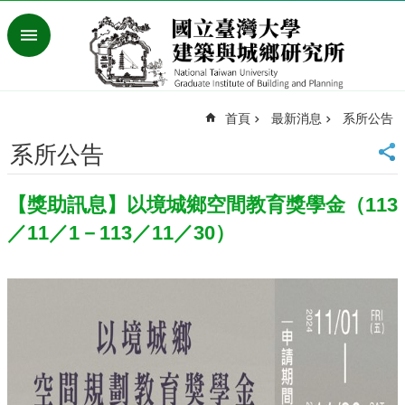
跳到主要內容區塊
進
階
搜
尋
首頁
最新消息
系所公告
臺
灣
系所公告
大
學
【獎助訊息】以境城鄉空間教育獎學金（113
首
頁
／11／1－113／11／30）
English
最
新
消
息
系
所