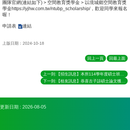
團隊官網(連結如下) > 空間教育獎學金 > 以境城鄉空間教育獎
金
學金https://yjhw.com.tw/ntubp_scholarship/，歡迎同學來報名
捐
喔！
款
申請表
連結
相
關
資
上版日期：2024-10-18
源
臺
回上一頁
回最上面
灣
大
上一則:【招生訊息】本所114學年度碩士班甄試公告（符合筆試及口試資格名單）
學
首
下一則:【校友訊息】恭喜古子諒碩士論文獲得2024臺大工學院研究生院長獎
頁
臺
灣
更新日期
2026-08-05
大
學
圖
書