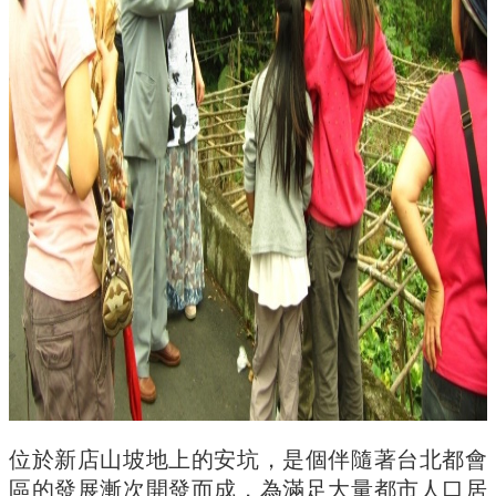
簡
介
系
所
成
員
招
生
資
訊
課
程
資
訊
與
成
果
位於新店山坡地上的安坑，是個伴隨著台北都會
學
區的發展漸次開發而成，為滿足大量都市人口居
術