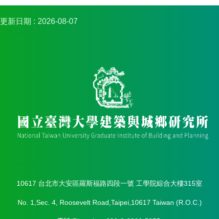
金
捐
更新日期
2026-08-07
款
相
關
資
源
臺
灣
大
學
首
頁
臺
灣
大
10617 台北市大安區羅斯福路四段一號 工學院綜合大樓315室
學
圖
No. 1,Sec. 4, Roosevelt Road,Taipei,10617 Taiwan (R.O.C.)
書