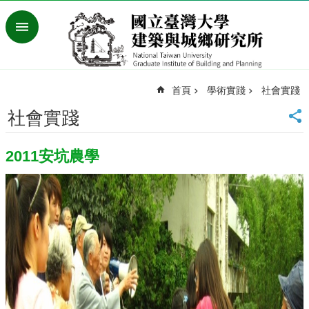
跳到主要內容區塊
進
階
搜
尋
首頁
學術實踐
社會實踐
臺
灣
社會實踐
大
學
2011安坑農學
首
頁
English
最
新
消
息
系
所