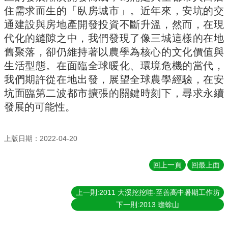
住需求而生的「臥房城市」。近年來，安坑的交
實
踐
通建設與房地產開發投資不斷升溫，然而，在現
代化的縫隙之中，我們發現了像三城這樣的在地
國
際
舊聚落，卻仍維持著以農學為核心的文化價值與
交
生活型態。在面臨全球暖化、環境危機的當代，
流
我們期許從在地出發，展望全球農學經驗，在安
規
坑面臨第二波都市擴張的關鍵時刻下，尋求永續
定
發展的可能性。
與
表
單
上版日期：2022-04-20
校
友
回上一頁
回最上面
專
區
上一則:2011 大溪挖挖哇-至善高中暑期工作坊
所
下一則:2013 蟾蜍山
務
基