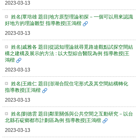
2023-03-13
實
踐
姓名|覃培雄 題目|地方原型理論初探－一個可以用來認識
好地方的理論雛型 指導教授|王鴻楷
國
際
2023-03-13
交
流
姓名|戚雅各 題目|從認知理論就尋覓路途觀點試探空間結
構之建構及展示的方法 : 以大型綜合醫院為例 指導教授|王
規
鴻楷
定
與
2023-03-13
表
單
姓名|王維仁 題目|澎湖合院住宅形式及其空間結構轉化
指導教授|王鴻楷
校
友
2023-03-13
專
區
姓名|劉德雲 題目|鄰里關係與公共空間之互動研究－以台
北縣石碇鄉都市計劃區為例 指導教授|王鴻楷
所
務
2023-03-13
基