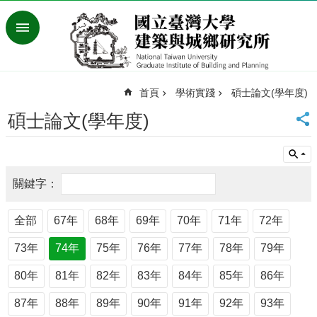
跳到主要內容區塊
進
階
搜
尋
首頁
學術實踐
碩士論文(學年度)
臺
灣
碩士論文(學年度)
大
學
首
頁
English
最
全部
67年
68年
69年
70年
71年
72年
新
73年
74年
75年
76年
77年
78年
79年
消
息
80年
81年
82年
83年
84年
85年
86年
系
87年
88年
89年
90年
91年
92年
93年
所