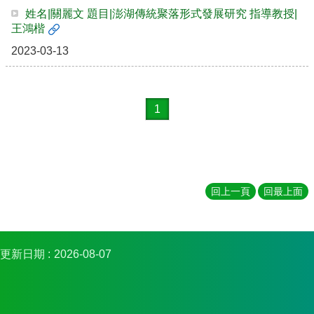
金
姓名|關麗文 題目|澎湖傳統聚落形式發展研究 指導教授|
捐
王鴻楷
款
2023-03-13
相
關
資
源
1
臺
灣
大
學
回上一頁
回最上面
首
頁
臺
灣
更新日期
2026-08-07
大
學
圖
書