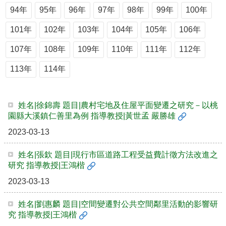
簡
94年
95年
96年
97年
98年
99年
100年
介
101年
102年
103年
104年
105年
106年
系
所
107年
108年
109年
110年
111年
112年
成
員
113年
114年
招
生
資
姓名|徐錦壽 題目|農村宅地及住屋平面變遷之研究－以桃
訊
園縣大溪鎮仁善里為例 指導教授|黃世孟 嚴勝雄
2023-03-13
課
程
資
姓名|張欽 題目|現行市區道路工程受益費計徵方法改進之
訊
研究 指導教授|王鴻楷
與
2023-03-13
成
果
姓名|劉惠麟 題目|空間變遷對公共空間鄰里活動的影響研
學
究 指導教授|王鴻楷
術