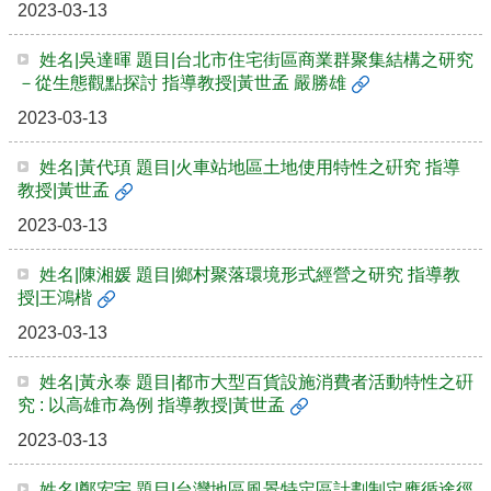
2023-03-13
實
踐
姓名|吳達暉 題目|台北市住宅街區商業群聚集結構之研究
－從生態觀點探討 指導教授|黃世孟 嚴勝雄
國
際
2023-03-13
交
流
姓名|黃代頊 題目|火車站地區土地使用特性之硏究 指導
教授|黃世孟
規
定
2023-03-13
與
表
姓名|陳湘媛 題目|鄉村聚落環境形式經營之研究 指導教
單
授|王鴻楷
校
2023-03-13
友
專
姓名|黃永泰 題目|都市大型百貨設施消費者活動特性之硏
區
究 : 以高雄市為例 指導教授|黃世孟
所
2023-03-13
務
基
姓名|鄭宏宇 題目|台灣地區風景特定區計劃制定應循途徑