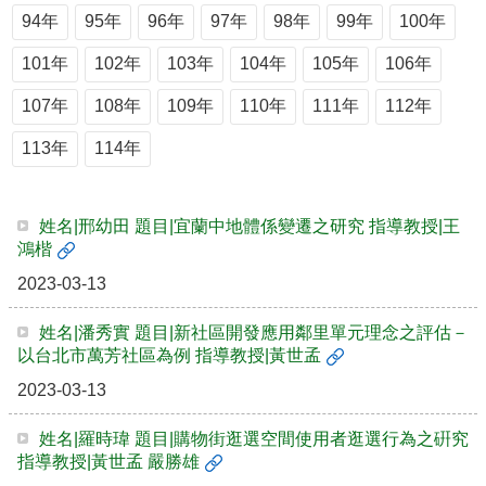
簡
94年
95年
96年
97年
98年
99年
100年
介
101年
102年
103年
104年
105年
106年
系
所
107年
108年
109年
110年
111年
112年
成
員
113年
114年
招
生
資
姓名|邢幼田 題目|宜蘭中地體係變遷之研究 指導教授|王
訊
鴻楷
2023-03-13
課
程
資
姓名|潘秀實 題目|新社區開發應用鄰里單元理念之評估－
訊
以台北市萬芳社區為例 指導教授|黃世孟
與
2023-03-13
成
果
姓名|羅時瑋 題目|購物街逛選空間使用者逛選行為之硏究
學
指導教授|黃世孟 嚴勝雄
術