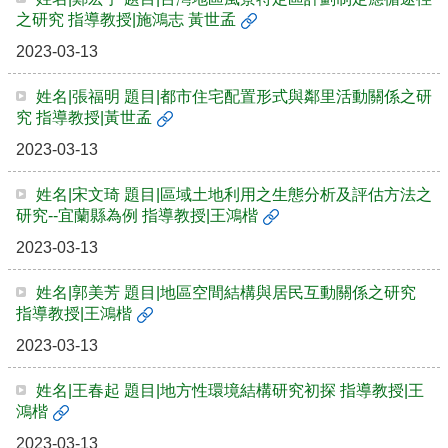
金
之研究 指導教授|施鴻志 黃世孟
捐
2023-03-13
款
相
姓名|張福明 題目|都市住宅配置形式與鄰里活動關係之研
關
究 指導教授|黃世孟
資
2023-03-13
源
臺
姓名|宋文琦 題目|區域土地利用之生態分析及評估方法之
研究--宜蘭縣為例 指導教授|王鴻楷
灣
大
2023-03-13
學
首
姓名|郭美芳 題目|地區空間結構與居民互動關係之研究
頁
指導教授|王鴻楷
臺
2023-03-13
灣
大
學
姓名|王春起 題目|地方性環境結構研究初探 指導教授|王
圖
鴻楷
書
2023-03-13