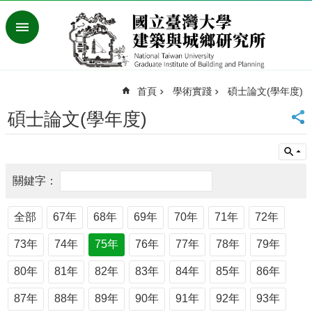
跳到主要內容區塊
進
階
搜
尋
首頁
學術實踐
碩士論文(學年度)
臺
灣
碩士論文(學年度)
大
學
首
頁
English
最
全部
67年
68年
69年
70年
71年
72年
新
73年
74年
75年
76年
77年
78年
79年
消
息
80年
81年
82年
83年
84年
85年
86年
系
87年
88年
89年
90年
91年
92年
93年
所