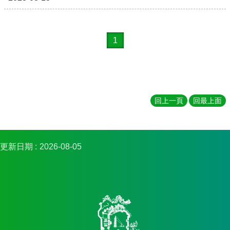
館
建
築
與
1
城
鄉
講
座
資
回上一頁
回最上面
訊
臺
大
城
更新日期
2026-08-05
鄉
所
校
友
會
身
心
障