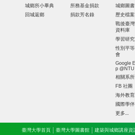
城鄉所小畢典
所務基金捐款
城鄉圖書
回城返鄉
捐款芳名錄
歷史檔案
戰後臺灣
資料庫
學習研究
性別平等
會
Google E
p @NTU
相關系所
FB 社團
海外教育
國際學伴
更多...
臺灣大學首頁
臺灣大學圖書館
建築與城鄉講座資