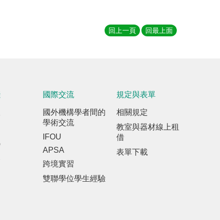
回上一頁
回最上面
踐
國際交流
規定與表單
室
國外機構學者間的
相關規定
學術交流
教室與器材線上租
IFOU
借
訊
APSA
表單下載
報
跨境實習
雙聯學位學生經驗