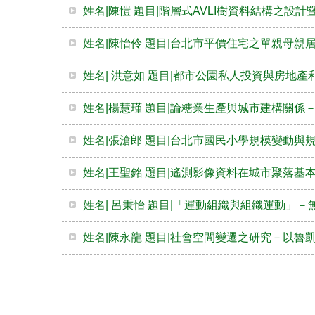
姓名|陳愷 題目|階層式AVLI樹資料結構之設
姓名|陳怡伶 題目|台北市平價住宅之單親母親
姓名| 洪意如 題目|都市公園私人投資與房地產
姓名|楊慧瑾 題目|論糖業生產與城市建構關係
姓名|張滄郎 題目|台北市國民小學規模變動與
姓名|王聖銘 題目|遙測影像資料在城市聚落基
姓名| 呂秉怡 題目|「運動組織與組織運動」－
姓名|陳永龍 題目|社會空間變遷之研究－以魯