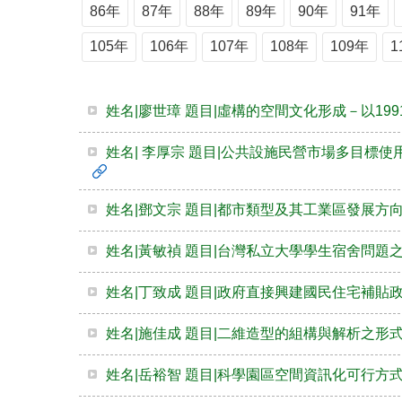
86年
87年
88年
89年
90年
91年
105年
106年
107年
108年
109年
1
姓名|廖世璋 題目|虛構的空間文化形成－以19
姓名| 李厚宗 題目|公共設施民營市場多目標
姓名|鄧文宗 題目|都市類型及其工業區發展方向
姓名|黃敏禎 題目|台灣私立大學學生宿舍問題
姓名|丁致成 題目|政府直接興建國民住宅補貼
姓名|施佳成 題目|二維造型的組構與解析之形
姓名|岳裕智 題目|科學園區空間資訊化可行方式