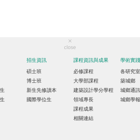
close
招生資訊
課程資訊與成果
學術實
碩士班
必修課程
各研究
博士班
大學部課程
築城鄉
生
新生先修讀本
建築設計學分學程
城鄉通
生
國際學位生
領域專長
城鄉學
課程成果
相關連結