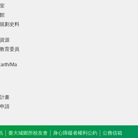
室
館
規劃史料
資源
教育委員
arth/Ma
計畫
申請
訊
臺大城鄉所校友會
身心障礙者權利公約
公務信箱