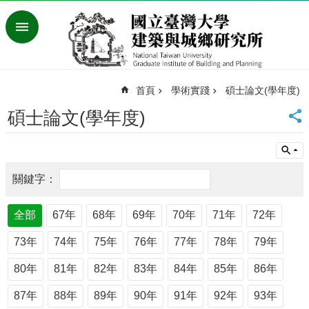
跳到主要內容區塊
進
階
搜
尋
首頁
學術實踐
碩士論文(學年度)
臺
灣
碩士論文(學年度)
大
學
首
頁
English
最
全部
67年
68年
69年
70年
71年
72年
新
73年
74年
75年
76年
77年
78年
79年
消
息
80年
81年
82年
83年
84年
85年
86年
系
87年
88年
89年
90年
91年
92年
93年
所