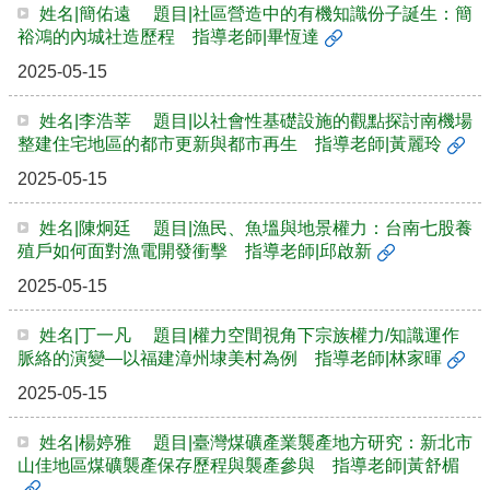
姓名|簡佑遠 題目|社區營造中的有機知識份子誕生：簡
裕鴻的內城社造歷程 指導老師|畢恆達
2025-05-15
姓名|李浩莘 題目|以社會性基礎設施的觀點探討南機場
整建住宅地區的都市更新與都市再生 指導老師|黃麗玲
2025-05-15
姓名|陳炯廷 題目|漁民、魚塭與地景權力：台南七股養
殖戶如何面對漁電開發衝擊 指導老師|邱啟新
2025-05-15
姓名|丁一凡 題目|權力空間視角下宗族權力/知識運作
脈絡的演變—以福建漳州埭美村為例 指導老師|林家暉
2025-05-15
姓名|楊婷雅 題目|臺灣煤礦產業襲產地方研究：新北市
山佳地區煤礦襲產保存歷程與襲產參與 指導老師|黃舒楣