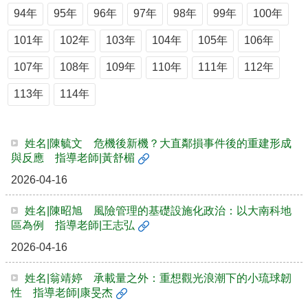
簡
94年
95年
96年
97年
98年
99年
100年
介
101年
102年
103年
104年
105年
106年
系
所
107年
108年
109年
110年
111年
112年
成
員
113年
114年
招
生
資
姓名|陳毓文 危機後新機？大直鄰損事件後的重建形成
訊
與反應 指導老師|黃舒楣
2026-04-16
課
程
資
姓名|陳昭旭 風險管理的基礎設施化政治：以大南科地
訊
區為例 指導老師|王志弘
與
2026-04-16
成
果
姓名|翁靖婷 承載量之外：重想觀光浪潮下的小琉球韌
學
性 指導老師|康旻杰
術