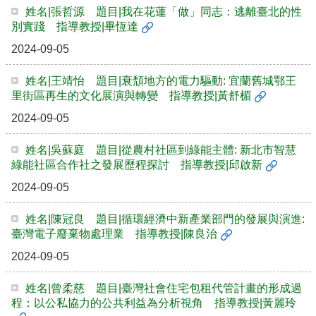
姓名|張哲源 題目|我在花蓮「做」同志：逃離臺北的性
別實踐 指導教授|畢恆達
2024-09-05
姓名|王靖怡 題目|衰頹地方的電力驅動: 宜蘭舊城鄂王
里街區再生的文化展演與轉變 指導教授|黃舒楣
2024-09-05
姓名|吳蘇庭 題目|從農村社區到綠能主體: 新北市智慧
綠能社區合作社之發展歷程探討 指導教授|邱啟新
2024-09-05
姓名|陳冠良 題目|循環經濟中新產業部門的發展與演進:
臺灣電子廢棄物處理業 指導教授|陳良治
2024-09-05
姓名|曾柔慈 題目|臺灣社會住宅包租代管計畫的形成過
程：以公私協力的公共利益為分析視角 指導教授|黃麗玲