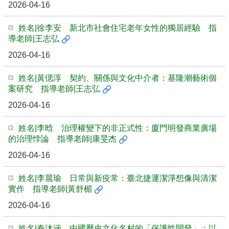
2026-04-16
實
踐
姓名|徐李安 新北市社會住宅老年女性的獨居經驗 指
導老師|王志弘
國
際
2026-04-16
交
流
姓名|黃偲淳 契約、關係與文化中介者：基隆潮藝術個
案研究 指導老師|王志弘
規
定
2026-04-16
與
表
姓名|李晗 治理權變下的非正式性：廈門明發商業廣場
單
的治理悖論 指導老師|康旻杰
校
2026-04-16
友
專
姓名|李晨瑜 日常與新疫常：臺北捷運潔淨想像與清潔
區
實作 指導老師|黃舒楣
所
2026-04-16
務
基
姓名|秦沐涵 中國歷史文化名村的「保護性開發」：以