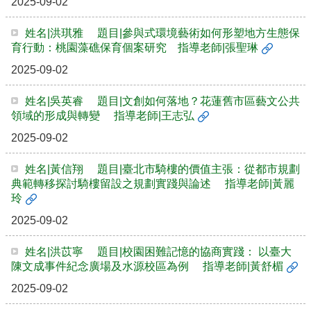
2025-09-02
姓名|洪琪雅 題目|參與式環境藝術如何形塑地方生態保
育行動：桃園藻礁保育個案研究 指導老師|張聖琳
2025-09-02
姓名|吳英睿 題目|文創如何落地？花蓮舊市區藝文公共
領域的形成與轉變 指導老師|王志弘
2025-09-02
姓名|黃信翔 題目|臺北市騎樓的價值主張：從都市規劃
典範轉移探討騎樓留設之規劃實踐與論述 指導老師|黃麗
玲
2025-09-02
姓名|洪苡寧 題目|校園困難記憶的協商實踐： 以臺大
陳文成事件紀念廣場及水源校區為例 指導老師|黃舒楣
2025-09-02