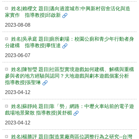
姓名|賴櫻文 題目|邁向過渡城市:中興新村宿舍活化與造
家實作 指導教授|邱啟新
2023-08-08
姓名|吳承庭 題目|廁所劇場：校園公廁和青少年行動者身
分建構 指導教授|畢恆達
2023-06-07
姓名|陳智瑩 題目|社區型實境遊戲如何建構、解構與重構
參與者的地方經驗與認同？大地遊戲與劇本遊戲個案分析
指導教授|張聖琳
2023-04-12
姓名|蘇靜純 題目|靠「勢」網路：中壢火車站前的電子遊
戲場地景聚散 指導教授|黃舒楣
2023-04-12
姓名|楊勝評 題目|製造業廠商區位調整行為之研究--台灣