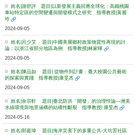
姓名|謝舒評 題目|以新發展主義回應全球化：高鐵桃園
車站特定區的空間變遷與開發模式之研究 指導教授|黃麗
玲
2024-09-05
姓名|呂少艾 題目|中國美麗鄉村政策物質性再現的討
論：以浙江省部分地區為例 指導教授|林家暉
2024-09-05
姓名|陳品如 題目| 從物件到計畫：臺大校園公共藝術
的探索與實踐 指導教授|康旻杰
2024-09-05
姓名|余宗軒 題目|臺北防洪「開發」的治理悖論—洲美
水綠環境與地景涵構的結構性斷裂 指導教授| 康旻杰
2024-05-16
姓名|郭庭瑋 題目|海岸災害下的多重公共-大坑罟社區