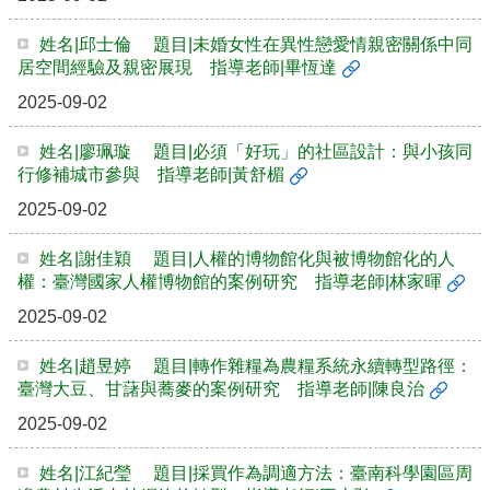
館
建
姓名|邱士倫 題目|未婚女性在異性戀愛情親密關係中同
築
居空間經驗及親密展現 指導老師|畢恆達
與
2025-09-02
城
鄉
講
姓名|廖珮璇 題目|必須「好玩」的社區設計：與小孩同
座
行修補城市參與 指導老師|黃舒楣
資
2025-09-02
訊
臺
姓名|謝佳穎 題目|人權的博物館化與被博物館化的人
大
權：臺灣國家人權博物館的案例研究 指導老師|林家暉
城
2025-09-02
鄉
所
校
姓名|趙昱婷 題目|轉作雜糧為農糧系統永續轉型路徑：
友
臺灣大豆、甘藷與蕎麥的案例研究 指導老師|陳良治
會
2025-09-02
身
心
姓名|江紀瑩 題目|採買作為調適方法：臺南科學園區周
障