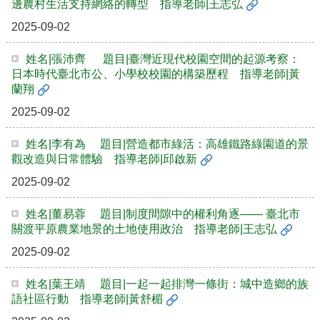
邊農村生活支持網絡的轉型 指導老師|王志弘
礙
者
2025-09-02
權
利
姓名|張沛齊 題目|臺灣近現代校園空間的起源考察：
公
日本時代臺北市公、小學校校園的構築歷程 指導老師|黃
約
蘭翔
公
2025-09-02
務
信
姓名|李有為 題目|營造都市綠活：高雄鐵路綠園道的景
箱
觀改造與日常體驗 指導老師|邱啟新
2025-09-02
姓名|董易蓉 題目|制度間隙中的權利角逐—— 臺北市
關渡平原農業地景的土地使用政治 指導老師|王志弘
2025-09-02
姓名|葉王靖 題目|一起一起排灣一條街：城中造鄉的族
語社區行動 指導老師|黃舒楣