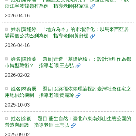
金
浙江寧波韓嶺村為例 指導老師|林家暉
捐
2026-04-16
款
相
姓名|黃姍婷 「地方為本」的市場活化：以馬來西亞居
關
鑾兩個公共巴刹為例 指導老師|黃舒楣
資
2026-04-16
源
臺
姓名|陳怡蓁 題目|營造「基隆經驗」：設計治理作為都
市轉型戰術？ 指導老師|王志弘
灣
大
2026-02-02
學
首
姓名|林俞辰 題目|以路徑依賴理論探討臺灣社會住宅之
頁
用地供給機制 指導老師|黃麗玲
臺
2025-10-03
灣
大
學
姓名|余衡 題目|蔓生自然：臺北市東南郊山生態公園的
圖
營造與維護 指導老師|王志弘
書
2025-09-02