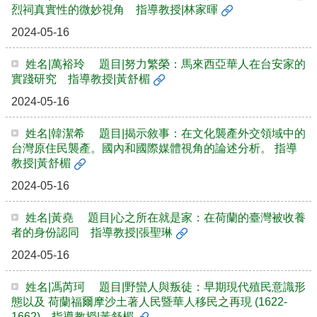
烈祠真實性的微妙視角 指導教授|林家暉
2024-05-16
姓名|萬裕玲 題目|努力繁榮：馬來西亞華人在台安家的
實踐研究 指導教授|黃舒楣
2024-05-16
姓名|韓潔希 題目|揭示敘事：在文化襲產外交領域中的
台灣原住民襲產。國內和國際媒體視角的論述分析。 指導
教授|黃舒楣
2024-05-16
姓名|黃堯 題目|心之所在就是家：在荷蘭的臺灣被收養
者的身份認同 指導教授|張聖琳
2024-05-16
姓名|馮芮珂 題目|野蠻人與叛徒：早期現代殖民意識形
態以及 荷蘭福爾摩沙土著人民暨華人移民之再現 (1622-
1662) 指導教授|黃舒楣