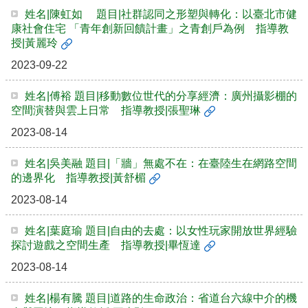
姓名|陳虹如 題目|社群認同之形塑與轉化：以臺北市健
康社會住宅 「青年創新回饋計畫」之青創戶為例 指導教
授|黃麗玲
2023-09-22
姓名|傅裕 題目|移動數位世代的分享經濟：廣州攝影棚的
空間演替與雲上日常 指導教授|張聖琳
2023-08-14
姓名|吳美融 題目|「牆」無處不在：在臺陸生在網路空間
的邊界化 指導教授|黃舒楣
2023-08-14
姓名|葉庭瑜 題目|自由的去處：以女性玩家開放世界經驗
探討遊戲之空間生產 指導教授|畢恆達
2023-08-14
姓名|楊有騰 題目|道路的生命政治：省道台六線中介的機