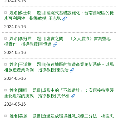
2024-05-16
姓名|蘇士鈞 題目|補綴式基礎設施化：台南舊城區的徒
步可利用性 指導教授| 王志弘
2024-05-16
姓名|李冠霈 題目|虛實之間— 《女人屐痕》書寫暨地
標實作 指導教授|畢恆達
2024-05-16
姓名|王漢樵 題目|偏遠地區的旅遊產業創新系統－以馬
祖旅遊產業為例 指導教授|陳良治
2024-05-16
姓名|潘晴 題目|成形中的「不義遺址」：安康接待室襲
產化過程的挑戰 指導教授| 黃舒楣
2024-05-16
姓名|美麗 題目|透過建成環境挑戰規範二分法：桃園忠