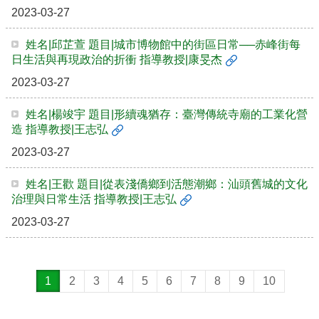
2023-03-27
姓名|邱芷萱 題目|城市博物館中的街區日常──赤峰街每
日生活與再現政治的折衝 指導教授|康旻杰
2023-03-27
姓名|楊竣宇 題目|形續魂猶存：臺灣傳統寺廟的工業化營
造 指導教授|王志弘
2023-03-27
姓名|王歡 題目|從表淺僑鄉到活態潮鄉：汕頭舊城的文化
治理與日常生活 指導教授|王志弘
2023-03-27
1
2
3
4
5
6
7
8
9
10