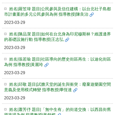
姓名|羅笠瑋 題目|公民參與及信任建構：以台北社子島都
市計畫案的多元公民參與為例 指導教授|陳良治
2023-03-29
姓名|陳品潔 題目|如何在台北身為印尼穆斯林？維護邊界
的基礎設施行動 指導教授|王志弘
2023-03-29
姓名|張若瑜 題目|社區導向的歷史街區再生：以迪化街區
為例 指導教授|黃麗玲
2023-03-29
姓名|邱敬 題目|試膽天堂的誕生與衝突：廢棄遊樂園空間
意義及使用模式轉變 指導教授|畢恆達
2023-03-29
姓名|蕭芳伃 題目|「無中生有」的街道交換：以西昌街舊
貨市場為例 指導教授|黃舒楣