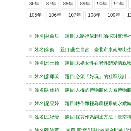
86年
87年
88年
89年
90年
91年
105年
106年
107年
108年
109年
1
姓名|林俞辰 題目|以路徑依賴理論探討臺灣
姓名|余衡 題目|蔓生自然：臺北市東南郊山
姓名|邱士倫 題目|未婚女性在異性戀愛情親
姓名|廖珮璇 題目|必須「好玩」的社區設計
姓名|謝佳穎 題目|人權的博物館化與被博物
姓名|趙昱婷 題目|轉作雜糧為農糧系統永續
姓名|江紀瑩 題目|採買作為調適方法：臺南
姓名|張沛齊 題目|臺灣近現代校園空間的起