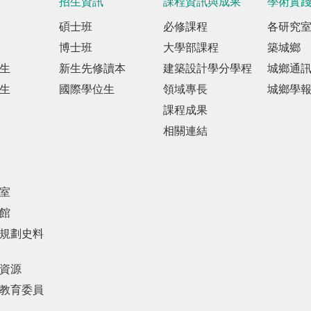
招生資訊
課程資訊與成果
學術實
碩士班
必修課程
各研究
博士班
大學部課程
築城鄉
生
新生先修讀本
建築設計學分學程
城鄉通
生
國際學位生
領域專長
城鄉學
課程成果
相關連結
室
館
規劃史料
資源
教育委員