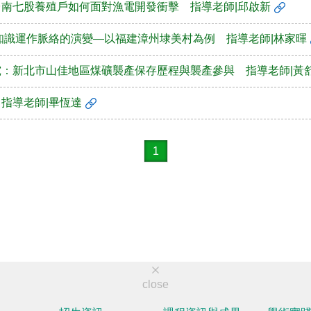
台南七股養殖戶如何面對漁電開發衝擊 指導老師|邱啟新
/知識運作脈絡的演變—以福建漳州埭美村為例 指導老師|林家暉
究：新北市山佳地區煤礦襲產保存歷程與襲產參與 指導老師|黃
指導老師|畢恆達
1
close