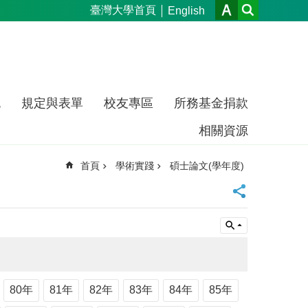
臺灣大學首頁
English
流
規定與表單
校友專區
所務基金捐款
相關資源
首頁
學術實踐
碩士論文(學年度)
80年
81年
82年
83年
84年
85年