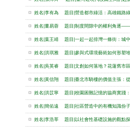
姓名|李有為 題目|營造都市綠活：高雄鐵路
姓名|董易蓉 題目|制度間隙中的權利角逐—
姓名|葉王靖 題目|一起一起排灣一條街：城
姓名|洪琪雅 題目|參與式環境藝術如何形塑
姓名|吳英睿 題目|文創如何落地？花蓮舊市
姓名|黃信翔 題目|臺北市騎樓的價值主張：
姓名|洪苡寧 題目|校園困難記憶的協商實踐
姓名|簡佑遠 題目|社區營造中的有機知識份
姓名|李浩莘 題目|以社會性基礎設施的觀點