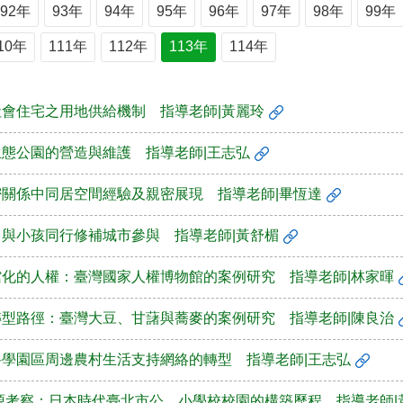
92年
93年
94年
95年
96年
97年
98年
99年
10年
111年
112年
113年
114年
社會住宅之用地供給機制 指導老師|黃麗玲
生態公園的營造與維護 指導老師|王志弘
密關係中同居空間經驗及親密展現 指導老師|畢恆達
：與小孩同行修補城市參與 指導老師|黃舒楣
館化的人權：臺灣國家人權博物館的案例研究 指導老師|林家暉
轉型路徑：臺灣大豆、甘藷與蕎麥的案例研究 指導老師|陳良治
科學園區周邊農村生活支持網絡的轉型 指導老師|王志弘
源考察：日本時代臺北市公、小學校校園的構築歷程 指導老師|