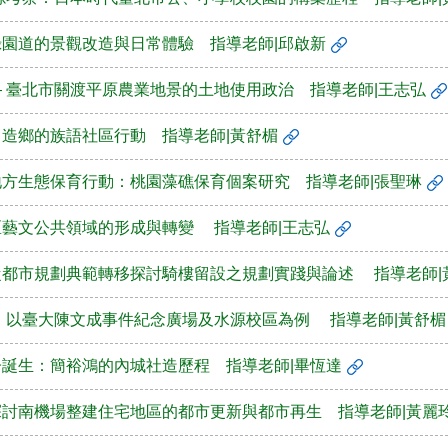
綠園道的景觀改造與日常體驗 指導老師|邱啟新
— 臺北市關渡平原農業地景的土地使用政治 指導老師|王志弘
中造鄉的族語社區行動 指導老師|黃舒楣
地方生態保育行動：桃園藻礁保育個案研究 指導老師|張聖琳
區藝文公共領域的形成與轉變 指導老師|王志弘
從都市規劃典範轉移探討騎樓留設之規劃實踐與論述 指導老師|
： 以臺大陳文成事件紀念廣場及水源校區為例 指導老師|黃舒楣
子誕生：簡裕鴻的內城社造歷程 指導老師|畢恆達
探討南機場整建住宅地區的都市更新與都市再生 指導老師|黃麗