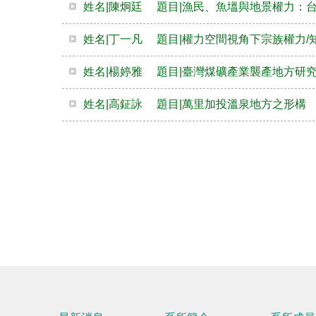
姓名|陳炯廷 題目|漁民、魚塭與地景權力：
姓名|丁一凡 題目|權力空間視角下宗族權力
姓名|楊婷雅 題目|臺灣煤礦產業襲產地方研
姓名|高鉦詠 題目|萬里加投溫泉地方之形構 