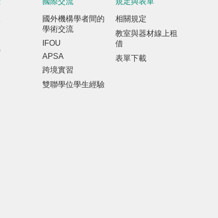
踐
國際交流
規定與表單
室
國外機構學者間的
相關規定
學術交流
教室與器材線上租
IFOU
借
訊
APSA
表單下載
報
跨境實習
雙聯學位學生經驗